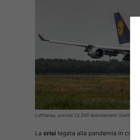
Lufthansa, previsti 22.000 licenziamenti (Getty Im
La
crisi
legata alla pandemia in cors