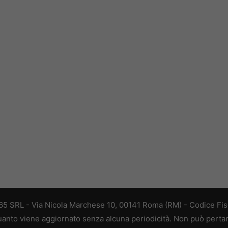
 365 SRL - Via Nicola Marchese 10, 00141 Roma (RM) - Codice Fisc
 quanto viene aggiornato senza alcuna periodicità. Non può perta
della legge n. 62 del 07.03.2001