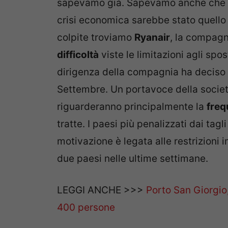
sapevamo già. Sapevamo anche che un
crisi economica sarebbe stato quello
colpite troviamo
Ryanair
, la compagn
difficoltà
viste le limitazioni agli sp
dirigenza della compagnia ha deciso d
Settembre. Un portavoce della società
riguarderanno principalmente la
fre
tratte. I paesi più penalizzati dai tagl
motivazione è legata alle restrizioni 
due paesi nelle ultime settimane.
LEGGI ANCHE >>>
Porto San Giorgio
400 persone