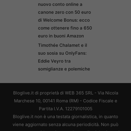
nuovo conto online a
canone zero con 50 euro
di Welcome Bonus: ecco
come ottenere fino a 650
euro in buoni Amazon
Timothée Chalamet e il
suo sosia su OnlyFans:
Eddie Veyro tra
somiglianze e polemiche
Bloglive.it di proprietà di WEB 365 SRL - Via Nicola
Marchese 10, 00141 Roma (RM) - Codice Fiscale e
Partita I.V.A. 12279101005
Bloglive.it non è una testata giornalistica, in quanto
viene aggiornato senza alcuna periodicità. Non può