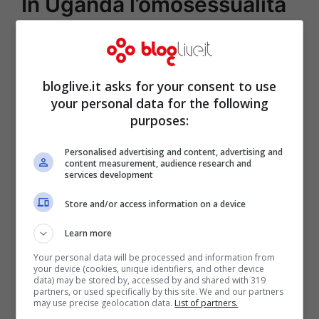
In Uganda l’omosessualità
si punisce con l’ergastolo
Feb 26, 2014
di
Martina Quaresima
bloglive.it asks for your consent to use
your personal data for the following
purposes:
Il Presidente dell’Uganda Yoweri Museveni
ha firmato il 24 febbraio la legge che
Personalised advertising and content, advertising and
content measurement, audience research and
prevede l’ergastolo per gli omosessuali.
services development
L’inconcepibile legge era stata approvata
Store and/or access information on a device
lo scorso dicembre, dopo che i promotori
Learn more
avevano accettato di togliere la possibilità
Your personal data will be processed and information from
di arrivare alla pena di morte. Museveni
your device (cookies, unique identifiers, and other device
data) may be stored by, accessed by and shared with 319
prima di firmare si è preso del tempo per
partners, or used specifically by this site. We and our partners
may use precise geolocation data.
List of partners.
riflettere, radunando un …
Leggi tutto