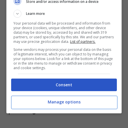
Store and/or access information on a device
Learn more
Guiso ha detto di essere
“un ragazzo
Your personal data will be processed and information from
your device (cookies, unique identifiers, and other device
data) may be stored by, accessed by and shared with 319
molto religioso”,
non poteva più vivere nel
partners, or used specifically by this site. We and our partners
may use precise geolocation data.
List of partners.
peccato con la sua Honey fuori dal sacro
Some vendors may process your personal data on the basis
vincolo matrimoniale. A quel punto gli
of legitimate interest, which you can object to by managing
your options below. Look for a link at the bottom of this page
occhi degli astanti devono essere
or in the site menu to manage or withdraw consent in privacy
and cookie settings.
strabuzzati, ma il giovani li ha rassicurati
“Non c’è nulla di sessuale, è solo puro
Consent
amore”. Speriamo davvero che sia così,
che la trovate sia solo uno scherzo.
Di
Manage options
pessimo gusto.