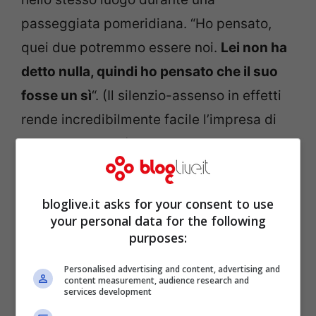
passeggiata pomeridiana. “Ho pensato,
quei due potremmo essere noi.
Lei non ha
detto nulla, quindi ho pensato che il suo
fosse un sì
“. (Il silenzio-assenso in effetti
rende incredibilmente facile l’impresa di
sposare un cane).
bloglive.it asks for your consent to use
your personal data for the following
purposes:
Personalised advertising and content, advertising and
content measurement, audience research and
services development