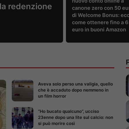
nuovo conto online a
la redenzione
canone zero con 50 eu
di Welcome Bonus: ec
come ottenere fino a 
euro in buoni Amazon
P
Aveva solo perso una valigia, quello
che è accaduto dopo nemmeno in
un film horror
“Ho bucato qualcuno”, ucciso
23enne dopo una lite sul calcio: non
si può morire così