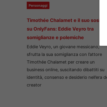
Personaggi
Timothée Chalamet e il suo sosia
su OnlyFans: Eddie Veyro tra
somiglianze e polemiche
Eddie Veyro, un giovane messicano,
sfrutta la sua somiglianza con l’attore
Timothée Chalamet per creare un
business online, suscitando dibattiti su
identità, consenso e desiderio nell’era d
creator