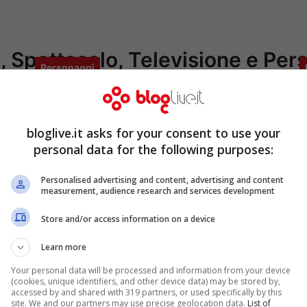
, Spettacolo, Televisione e Per
Personaggi
Federico Venco: Il tragico destino
C
bloglive.it asks for your consent to use your
del motociclista che ha pagato con
c
personal data for the following purposes:
la vita un gesto di gentilezza
Personalised advertising and content, advertising and content
o
Federico Venco, un motociclista italiano,
measurement, audience research and services development
e
è stato ucciso dopo aver aiutato una
Store and/or access information on a device
donna persa. Un uomo geloso lo ha
S
Learn more
scambiato per il nuovo compagno della
C
Your personal data will be processed and information from your device
sua ex e lo ha speronato con l’auto.
b
(cookies, unique identifiers, and other device data) may be stored by,
accessed by and shared with 319 partners, or used specifically by this
p
site. We and our partners may use precise geolocation data.
List of