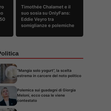
ro
Timothée Chalamet e il
co
suo sosia su OnlyFans:
650
Eddie Veyro tra
somiglianze e polemiche
olitica
“Mangia solo yogurt”, la scelta
estrema in carcere del noto politico
Polemica sui guadagni di Giorgia
Meloni, ecco cosa le viene
contestato