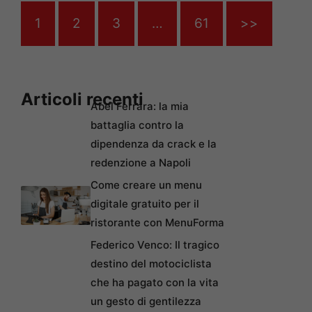
1
2
3
…
61
>>
Articoli recenti
Abel Ferrara: la mia
battaglia contro la
dipendenza da crack e la
redenzione a Napoli
Come creare un menu
digitale gratuito per il
ristorante con MenuForma
Federico Venco: Il tragico
destino del motociclista
che ha pagato con la vita
un gesto di gentilezza