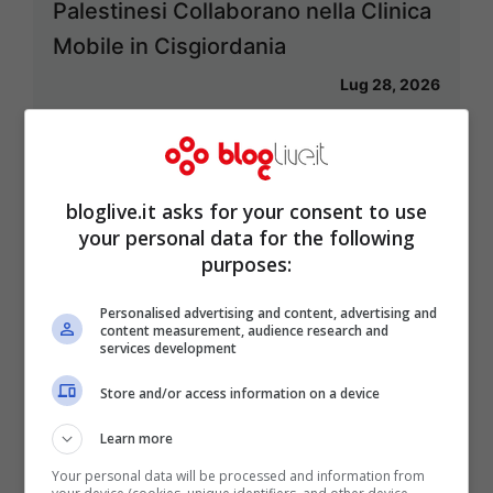
Palestinesi Collaborano nella Clinica
Mobile in Cisgiordania
Lug 28, 2026
bloglive.it asks for your consent to use
Tragedia sul Lago di Como:
your personal data for the following
Recuperato il corpo del turista
purposes:
olandese scomparso dopo aver
Personalised advertising and content, advertising and
salvato il figlio dalle forti correnti
content measurement, audience research and
services development
Lug 27, 2026
Store and/or access information on a device
Learn more
Your personal data will be processed and information from
Doccia Estiva: Acqua Calda o