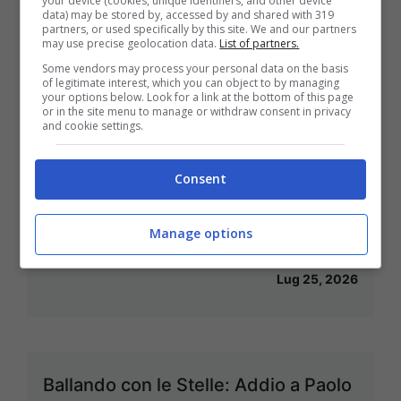
your device (cookies, unique identifiers, and other device
data) may be stored by, accessed by and shared with 319
Fredda? Scopri la Risposta
partners, or used specifically by this site. We and our partners
may use precise geolocation data.
List of partners.
Sorprendente e i Benefici Inaspettati
Some vendors may process your personal data on the basis
of legitimate interest, which you can object to by managing
Lug 26, 2026
your options below. Look for a link at the bottom of this page
or in the site menu to manage or withdraw consent in privacy
and cookie settings.
Consent
Quarta Ondata di Calore Estiva
2026: Ritorno dell’Afa e Notti
Manage options
Tropicali – Le Previsioni Meteo
Lug 25, 2026
Ballando con le Stelle: Addio a Paolo