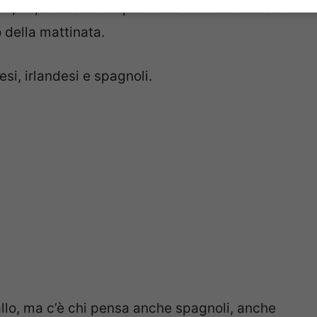
 9,8%, ieri hanno in parte rifatto aumentare lo
 della mattinata.
esi, irlandesi e spagnoli.
llo, ma c’è chi pensa anche spagnoli, anche