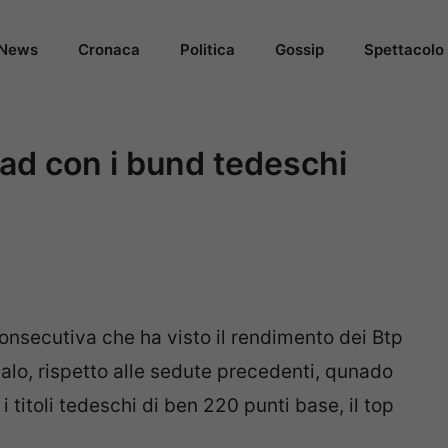
News
Cronaca
Politica
Gossip
Spettacolo
read con i bund tedeschi
 consecutiva che ha visto il rendimento dei Btp
in calo, rispetto alle sedute precedenti, qunado
 titoli tedeschi di ben 220 punti base, il top