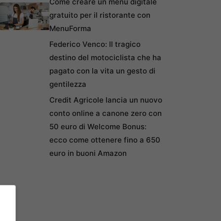
Come creare un menu digitale
gratuito per il ristorante con
MenuForma
Federico Venco: Il tragico
destino del motociclista che ha
pagato con la vita un gesto di
gentilezza
Credit Agricole lancia un nuovo
conto online a canone zero con
50 euro di Welcome Bonus:
ecco come ottenere fino a 650
euro in buoni Amazon