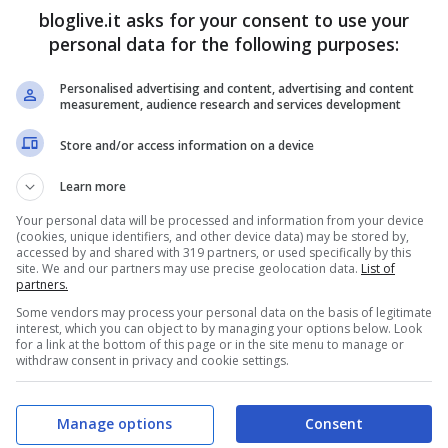
eoccupazione, sui mercati finanziari, riguardo
bloglive.it asks for your consent to use your
e.
personal data for the following purposes:
Personalised advertising and content, advertising and content
la BCE, su un suo possibile acquisto dei titoli
measurement, audience research and services development
ta al rialzo dei rendimenti.
Store and/or access information on a device
Learn more
Your personal data will be processed and information from your device
(cookies, unique identifiers, and other device data) may be stored by,
accessed by and shared with 319 partners, or used specifically by this
site. We and our partners may use precise geolocation data.
List of
partners.
Some vendors may process your personal data on the basis of legitimate
interest, which you can object to by managing your options below. Look
for a link at the bottom of this page or in the site menu to manage or
withdraw consent in privacy and cookie settings.
Manage options
Consent