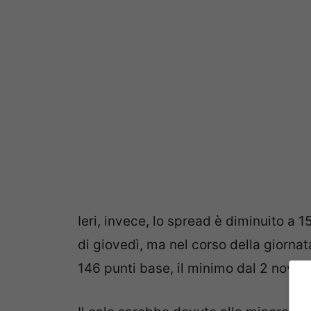
Ieri, invece, lo spread è diminuito a 
di giovedì, ma nel corso della giornata
146 punti base, il minimo dal 2 nove