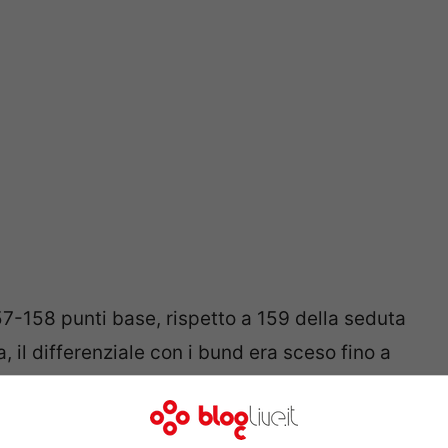
157-158 punti base, rispetto a 159 della seduta
, il differenziale con i bund era sceso fino a
mbre.