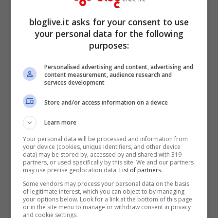
senso che i tagli alle aliquote Irpef
bloglive.it asks for your consent to use
dovranno essere finanziati,
agendo
your personal data for the following
sull’imposizione sulle rendite finanziarie,
purposes:
sull’assistenza e anche su un lieve ritocco
Personalised advertising and content, advertising and
content measurement, audience research and
dell’Iva
.
services development
Store and/or access information on a device
Learn more
Your personal data will be processed and information from
your device (cookies, unique identifiers, and other device
data) may be stored by, accessed by and shared with 319
partners, or used specifically by this site. We and our partners
may use precise geolocation data.
List of partners.
Some vendors may process your personal data on the basis
of legitimate interest, which you can object to by managing
your options below. Look for a link at the bottom of this page
or in the site menu to manage or withdraw consent in privacy
and cookie settings.