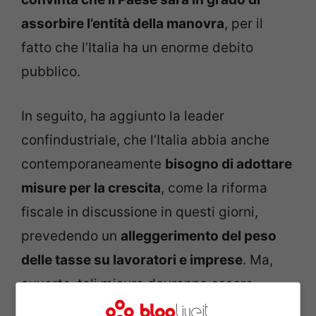
assorbire l’entità della manovra
, per il
fatto che l’Italia ha un enorme debito
pubblico.
In seguito, ha aggiunto la leader
confindustriale, che l’Italia abbia anche
contemporaneamente
bisogno di adottare
misure per la crescita
, come la riforma
fiscale in discussione in questi giorni,
prevedendo un
alleggerimento del peso
delle tasse su lavoratori e imprese
. Ma,
avverte, tali misure dovranno essere
assunte a parità di pressione fiscale, nel