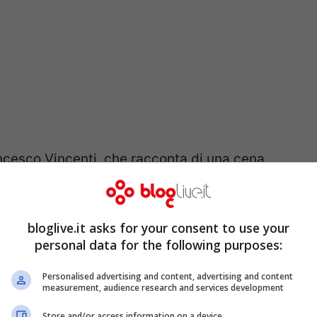
rancesco Vincenti, che racconta di una cena
 2008, in cui erano presenti D’Alema, il
oltre ad altri uomini della giunta
bloglive.it asks for your consent to use your
ntini era andato al ristorante qualche giorno
personal data for the following purposes:
ci sarebbero stati personaggi di spicco, tra
Personalised advertising and content, advertising and content
smentita la versione di Massimo D’Alema e del
measurement, audience research and services development
strato
, il quale aveva dichiarato che avendo
Store and/or access information on a device