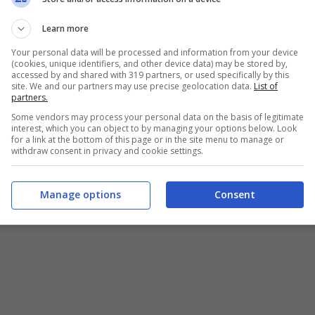
 era giudice, non ritenne opportuno fermarsi
Learn more
me a Tarantini, che incontrarono
Your personal data will be processed and information from your device
 locale.
(cookies, unique identifiers, and other device data) may be stored by,
accessed by and shared with 319 partners, or used specifically by this
site. We and our partners may use precise geolocation data.
List of
partners.
 cenarono allegramente insieme e l’incontro
Some vendors may process your personal data on the basis of legitimate
ini della Procura di Bari si starebbero
interest, which you can object to by managing your options below. Look
for a link at the bottom of this page or in the site menu to manage or
bia liceità per 55 milioni di euro, che
withdraw consent in privacy and cookie settings.
 di Tarantini e che vedrebbero coinvolti
Manage options
Consent
a all’interno della giunta di Nichi Vendola e