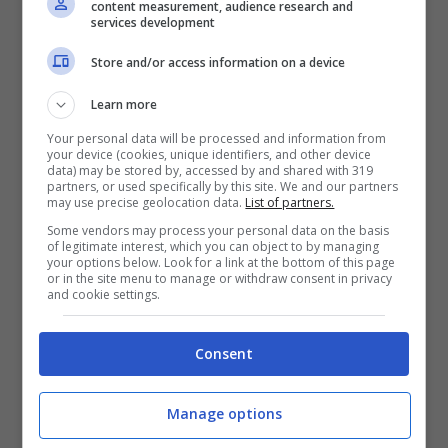
content measurement, audience research and
Ancora più clamoroso il suo piano fiscale.
services development
Le
tasse, soprattutto sulle aziende,
Store and/or access information on a device
saranno tagliate,
ovviamente tagliando la
Learn more
spesa pubblica. Una politica a dir poco
Your personal data will be processed and information from
rivoluzionaria, in tempi in cui in tutta
your device (cookies, unique identifiers, and other device
data) may be stored by, accessed by and shared with 319
Europa, Italia in testa, si cerca di fare
partners, or used specifically by this site. We and our partners
may use precise geolocation data.
List of partners.
pagare al contribuente lo scotto di questa
Some vendors may process your personal data on the basis
crisi, chiedendogli ancora maggiori tasse.
of legitimate interest, which you can object to by managing
your options below. Look for a link at the bottom of this page
or in the site menu to manage or withdraw consent in privacy
and cookie settings.
Consent
Manage options