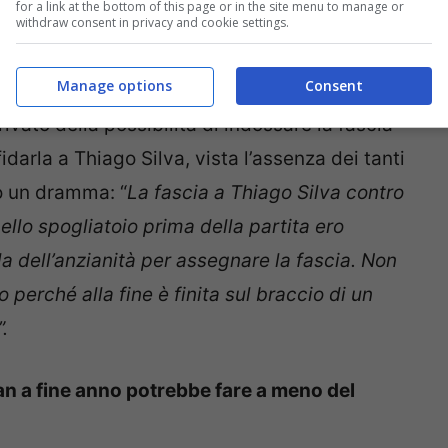
for a link at the bottom of this page or in the site menu to manage or
withdraw consent in privacy and cookie settings.
Manage options
Consent
ivato della possibilità di indossare la fascia
fidarla a Thiago Silva, vista l’assenza dei tanti
to un dramma: “
La fascia a Thiago Silva contro
 nello spogliatoio prima della partita ero
a dell’anzianità per assegnare la fascia. Non
 perché alla fine è finita sul braccio di un
.
an a fine anno potrebbe fare a meno del