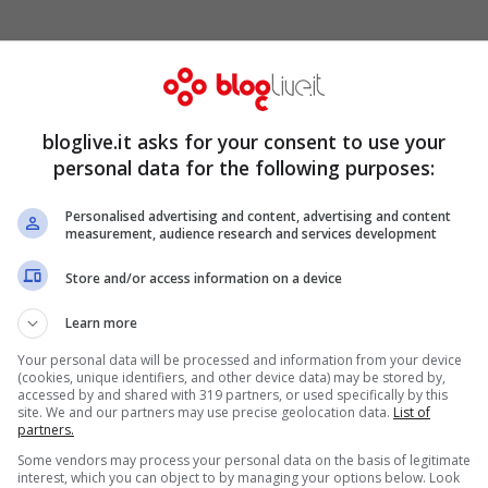
o del scarso impegno in allenamento e di non
.
La punta dal canto suo ha ribadito
bloglive.it asks for your consent to use your
re:
“Ho avuto altri allenatori oltre ad Allegri.
personal data for the following purposes:
vo solo abbassare la testa e continuare a
Personalised advertising and content, advertising and content
 nota qualcosa che non va nel mio gioco
measurement, audience research and services development
 da me per discuterne assieme”.
Store and/or access information on a device
Learn more
Your personal data will be processed and information from your device
(cookies, unique identifiers, and other device data) may be stored by,
accessed by and shared with 319 partners, or used specifically by this
site. We and our partners may use precise geolocation data.
List of
partners.
Some vendors may process your personal data on the basis of legitimate
interest, which you can object to by managing your options below. Look