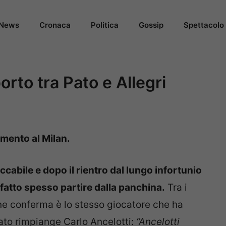
News
Cronaca
Politica
Gossip
Spettacolo
porto tra Pato e Allegri
mento al Milan.
ccabile e dopo il rientro dal lungo infortunio
 fatto spesso partire dalla panchina.
Tra i
arne conferma è lo stesso giocatore che ha
ato rimpiange Carlo Ancelotti:
“Ancelotti