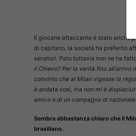
Il giocane attaccante è stato anche pr
di capitano, la società ha preferito af
senatori. Pato tuttavia non ne ha fat
il Chievo? Per la verità fino all’arrivo
convinto che al Milan vigesse la regol
è andata così, ma non mi è dispiaciuto
amico e di un compagno di nazionale”
Sembra abbastanza chiaro che il Mil
brasiliano.