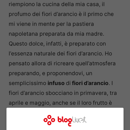
riempiono la cucina della mia casa, il
profumo dei fiori d’arancio è il primo che
mi viene in mente per la pastiera
napoletana preparata da mia madre.
Questo dolce, infatti, è preparato con
l’essenza naturale dei fiori d’arancio. Ho
pensato allora di ricreare quell’atmosfera
preparando, e proponendovi, un
semplicissimo
infuso
di
fiori d’arancio
. I
fiori d’arancio sbocciano in primavera, tra
aprile e maggio, anche se il loro frutto è
tipicamente primaverile. Il loro profumo
rende la campagna unica in questo