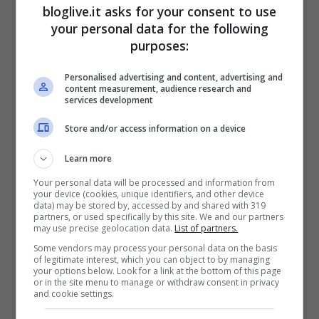
periodo, il loro colore e aspetto sono uno
bloglive.it asks for your consent to use
your personal data for the following
spettacolo meraviglioso.
purposes:
L’infuso di fiori d’arancio è un “tè” che si
Personalised advertising and content, advertising and
content measurement, audience research and
preparava in
Puglia
. Si tratta, quindi, di
services development
una tipica ricetta pugliese.
Store and/or access information on a device
Learn more
Your personal data will be processed and information from
your device (cookies, unique identifiers, and other device
data) may be stored by, accessed by and shared with 319
partners, or used specifically by this site. We and our partners
may use precise geolocation data.
List of partners.
Some vendors may process your personal data on the basis
of legitimate interest, which you can object to by managing
your options below. Look for a link at the bottom of this page
or in the site menu to manage or withdraw consent in privacy
and cookie settings.