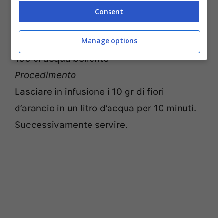
Consent
Ingredienti per 4 persone
Manage options
10 g fiori d’arancio
100 cl acqua bollente
Procedimento
Lasciare in infusione i 10 gr di fiori
d’arancio in un litro d’acqua per 10 minuti.
Successivamente servire.