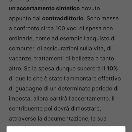
un’
accertamento sintetico
dovuto
appunto dal
contraddittorio
. Sono messe
a confronto circa 100 voci di spesa non
ordinarie, come ad esempio l’acquisto di
computer, di assicurazioni sulla vita, di
vacanze, trattamenti di bellezza e tanto
altro. Se la spesa dunque supererà il
10%
di quello che è stato l’ammontare effettivo
di guadagno di un determinato periodo di
imposta, allora partirà l’accertamento. Il
contribuente poi dovrà dimostrare,
attraverso la documentazione, la sua
capacità di spesa e quindi che non è un