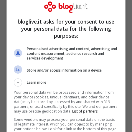
evasore. Tra le categorie di spesa che
verranno maggiormente controllate
bloglive.it asks for your consent to use
troviamo ovviamente gli oggetti di lusso,
your personal data for the following
purposes:
immobili, mezzi di trasporto, investimenti,
sport, cura della persona ed altro.
Personalised advertising and content, advertising and
content measurement, audience research and
services development
Store and/or access information on a device
Learn more
Your personal data will be processed and information from
your device (cookies, unique identifiers, and other device
data) may be stored by, accessed by and shared with 319
partners, or used specifically by this site. We and our partners
may use precise geolocation data.
List of partners.
Some vendors may process your personal data on the basis
of legitimate interest, which you can object to by managing
your options below. Look for a link at the bottom of this page