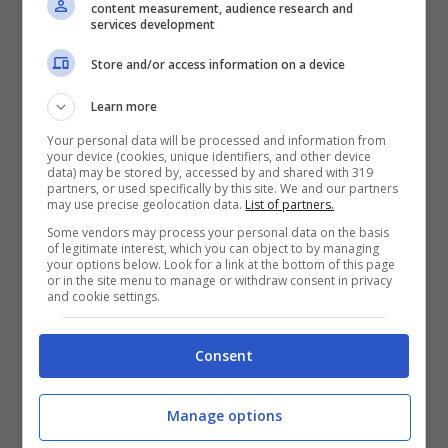
content measurement, audience research and
services development
Store and/or access information on a device
Learn more
Your personal data will be processed and information from
your device (cookies, unique identifiers, and other device
Ecclestone afferma che non può annullare
data) may be stored by, accessed by and shared with 319
partners, or used specifically by this site. We and our partners
la gara. Eventualmente questa possibilità
may use precise geolocation data.
List of partners.
deve essere richiesta dalle Autorità
Some vendors may process your personal data on the basis
of legitimate interest, which you can object to by managing
your options below. Look for a link at the bottom of this page
sportive operanti nel Paese dalla FIA.
or in the site menu to manage or withdraw consent in privacy
and cookie settings.
Secondo il boss della F1,
la Force India
Consent
avrebbe chiesto il permesso di lasciare il
circuito prima del tempo per motivi di
Manage options
sicurezza e il permesso è stato loro