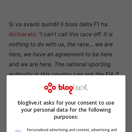
Si va avanti quindi! Il boss della F1 ha
dichiarato
:
“I can’t call this race off. It is
nothing to do with us, the race,…we are
here, we have an agreement to be here
and we are here. The national sporting
authority in this country can ask the FIA if
they want to call the race off.”
bloglive.it asks for your consent to use
your personal data for the following
purposes:
Personalised advertising and content, advertising and