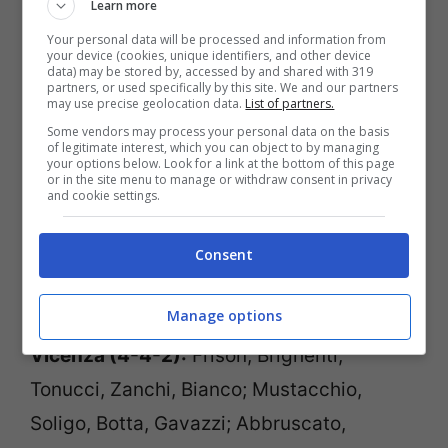
Learn more
Your personal data will be processed and information from
your device (cookies, unique identifiers, and other device
data) may be stored by, accessed by and shared with 319
partners, or used specifically by this site. We and our partners
may use precise geolocation data.
List of partners.
Some vendors may process your personal data on the basis
of legitimate interest, which you can object to by managing
your options below. Look for a link at the bottom of this page
or in the site menu to manage or withdraw consent in privacy
and cookie settings.
Consent
Ecco le probabili formazioni
.
Manage options
Vicenza (4-4-2):
Frison; Brighenti,
Tonucci, Zanchi, Bianco; Mustacchio,
Soligo, Botta, Gavazzi; Abbruscato,