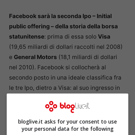
Facebook sarà la seconda Ipo – Initial
public offering – della storia della borsa
statunitense
: prima di essa solo
Visa
(19,65 miliardi di dollari raccolti nel 2008)
e
General Motors
(18,1 miliardi di dollari
nel 2010). Facebook si collocherà al
secondo posto in una ideale classifica fra
le tre Ipo, dietro a Visa: al suo ingresso in
Borsa raccoglierà 18,4 miliardi di dollari,
più di quanto riuscì a fare il colosso
automobilistico del Mitchigan nel 2010.
bloglive.it asks for your consent to use
your personal data for the following
Nonostante questo
l’azienda di