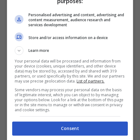
purposes:
Zuckerberg avrà il primato per le ipo di
aziende operanti in internet, scavalcando
Personalised advertising and content, advertising and
content measurement, audience research and
Google, che nel 2004 aveva incassato
services development
‘solo’ 1,67 miliardi di dollari
. Allora Google
Store and/or access information on a device
sbarcò a Wall Street con una
Learn more
capitalizzazione di mercato pari a 24
Your personal data will be processed and information from
your device (cookies, unique identifiers, and other device
miliardi di dollari, ma oggi è a quota 205
data) may be stored by, accessed by and shared with 319
partners, or used specifically by this site. We and our partners
miliardi. Insomma, per raggiungere il più
may use precise geolocation data.
List of partners.
celebre motore di ricerca al mondo
Some vendors may process your personal data on the basis
of legitimate interest, which you can object to by managing
Facebook ha ancora un po’ di strada da
your options below. Look for a link at the bottom of this page
or in the site menu to manage or withdraw consent in privacy
fare.
and cookie settings.
Consent