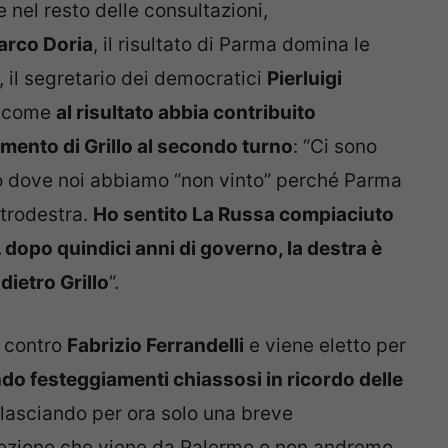
 nel resto delle consultazioni,
arco Doria
, il risultato di Parma domina le
 il segretario dei democratici
Pierluigi
e come
al risultato abbia contribuito
imento di Grillo al secondo turno
: “Ci sono
dove noi abbiamo “non vinto” perché Parma
trodestra.
Ho sentito La Russa compiaciuto
dopo quindici anni di governo, la destra è
dietro Grillo
“.
 contro
Fabrizio Ferrandelli
e viene eletto per
do festeggiamenti chiassosi in ricordo delle
ilasciando per ora solo una breve
a lezione che viene da Palermo o non andremo