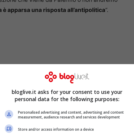
 è apparsa una risposta all’antipolitica
“.
bloglive.it asks for your consent to use your
personal data for the following purposes:
el centrosinistra
Massimo Cialente
, sindaco
Personalised advertising and content, advertising and content
measurement, audience research and services development
pezie dovute al terremoto è rimasto
e dei cittadini
che gli hanno tributato il 60%
Store and/or access information on a device