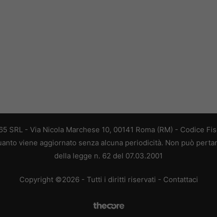
 365 SRL - Via Nicola Marchese 10, 00141 Roma (RM) - Codice Fisc
 quanto viene aggiornato senza alcuna periodicità. Non può perta
della legge n. 62 del 07.03.2001
Copyright ©2026 - Tutti i diritti riservati -
Contattaci