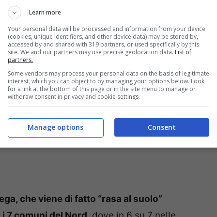
 centrosinistra anche
a Rieti, dove si è riusciti
Learn more
stra
, con
Simone Petrangeli
che ha battuto
Your personal data will be processed and information from your device
(cookies, unique identifiers, and other device data) may be stored by,
ei voti contro il 67% dell’avversario.
accessed by and shared with 319 partners, or used specifically by this
site. We and our partners may use precise geolocation data.
List of
partners.
Some vendors may process your personal data on the basis of legitimate
interest, which you can object to by managing your options below. Look
for a link at the bottom of this page or in the site menu to manage or
withdraw consent in privacy and cookie settings.
Manage options
Consent
ega, che viene di fatto “rasa al suolo”
i i 7 comuni del Nord
, dove in 6 su 7 nelle