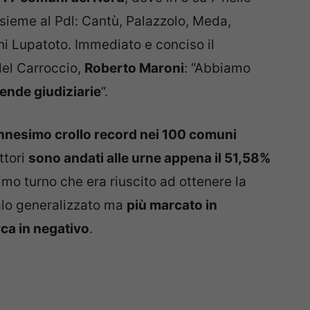
nsieme al Pdl: Cantù, Palazzolo, Meda,
i Lupatoto. Immediato e conciso il
del Carroccio,
Roberto Maroni
: “Abbiamo
cende giudiziarie
“.
’ennesimo crollo record nei 100 comuni
ettori
sono andati alle urne appena il 51,58%
imo turno che era riuscito ad ottenere la
alo generalizzato ma
più marcato in
ca in negativo
.