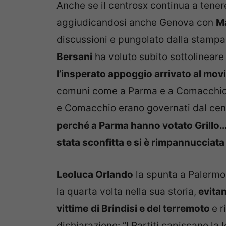
Anche se il centrosx continua a tenere
aggiudicandosi anche Genova con
M
discussioni e pungolato dalla stampa,
Bersani
ha voluto subito sottolinear
l’insperato appoggio arrivato al mov
comuni come a Parma e a Comacchio 
e Comacchio erano governati dal cen
perché a Parma hanno votato Grillo… 
stata sconfitta e si è rimpannucciata 
Leoluca Orlando
la spunta a Palermo
la quarta volta nella sua storia,
evitan
vittime
di Brindisi e del terremoto
e r
dichiarazione: “I Partiti capiscano l