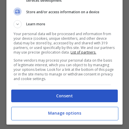
services development
30,94 dollari
. Siamo già ben distanti dai
Store and/or access information on a device
valori dell’Ipo, con i primi investitori a
piangere le perdite. C’è chi aveva
Learn more
acquistato le azioni anche a 45 dollari.
Your personal data will be processed and information from
your device (cookies, unique identifiers, and other device
data) may be stored by, accessed by and shared with 319
partners, or used specifically by this site. We and our partners
Nel frattempo, il Ceo
Zuckenberg
may use precise geolocation data.
List of partners.
Some vendors may process your personal data on the basis
comunica che le stime sui ricavi sono
of legitimate interest, which you can object to by managing
your options below. Look for a link at the bottom of this page
negative
: molti utenti sono passati
or in the site menu to manage or withdraw consent in privacy
and cookie settings.
dall’utilizzo del social newtork al computer
ai tablet e telefonini, dove gli introiti
Consent
pubblicitari sono inferiori. E’ una previsione
di Scott Devitt, analista di internet.
Manage options