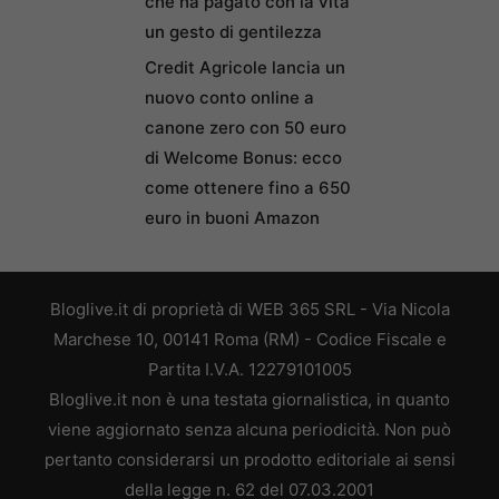
che ha pagato con la vita
un gesto di gentilezza
Credit Agricole lancia un
nuovo conto online a
canone zero con 50 euro
di Welcome Bonus: ecco
come ottenere fino a 650
euro in buoni Amazon
Bloglive.it di proprietà di WEB 365 SRL - Via Nicola
Marchese 10, 00141 Roma (RM) - Codice Fiscale e
Partita I.V.A. 12279101005
Bloglive.it non è una testata giornalistica, in quanto
viene aggiornato senza alcuna periodicità. Non può
pertanto considerarsi un prodotto editoriale ai sensi
della legge n. 62 del 07.03.2001