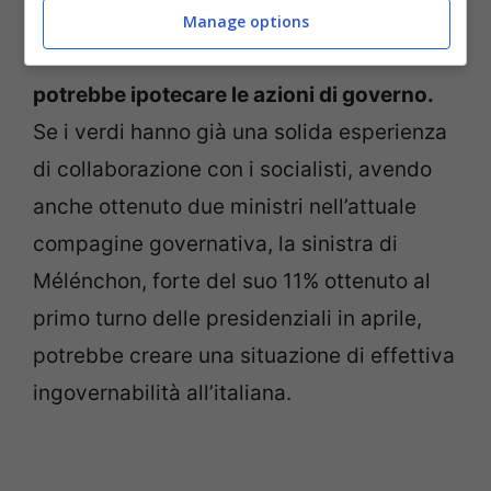
Essere costretti a dipendere in
Manage options
Parlamento dai voti dell’estrema sinistra
potrebbe ipotecare le azioni di governo.
Se i verdi hanno già una solida esperienza
di collaborazione con i socialisti, avendo
anche ottenuto due ministri nell’attuale
compagine governativa, la sinistra di
Mélénchon, forte del suo 11% ottenuto al
primo turno delle presidenziali in aprile,
potrebbe creare una situazione di effettiva
ingovernabilità all’italiana.