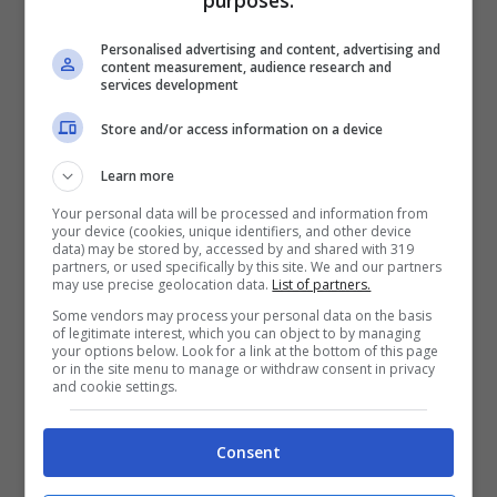
Nazionale, nonostante il partito di Marine
Le Pen sia accreditato tra il 14 e il 16%.
Personalised advertising and content, advertising and
content measurement, audience research and
services development
Si allontana, quindi, lo spettro di una
Store and/or access information on a device
coabitazione, che renderebbe la vita molto
Learn more
difficile a Hollande. Un’Assemblea a destra
Your personal data will be processed and information from
e un Eliseo a sinistra sarebbero una
your device (cookies, unique identifiers, and other device
data) may be stored by, accessed by and shared with 319
paralisi politica per la Francia, perché è
partners, or used specifically by this site. We and our partners
may use precise geolocation data.
List of partners.
evidente che i due partiti difficilmente
Some vendors may process your personal data on the basis
troverebbero la quadra sugli argomenti più
of legitimate interest, which you can object to by managing
your options below. Look for a link at the bottom of this page
or in the site menu to manage or withdraw consent in privacy
importanti dell’agenda nazionale.
and cookie settings.
Ma un altro pericolo non meno serio per il
Consent
nuovo presidente si chiama alleanza.