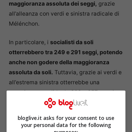
maggioranza assoluta dei seggi,
grazie
all’alleanza con verdi e sinistra radicale di
Mélénchon.
In particolare, i
socialisti da soli
otterrebbero tra 249 e 291 seggi, potendo
anche non godere della maggioranza
assoluta da soli.
Tuttavia, grazie ai verdi e
all’estrema sinistra otterrebbe una
maggioranza solida da 303 a 357 seggi.
L’Ump, a sua volta, dovrebbe attestarsi
decisamente sopra i 200 seggi, mentre
bloglive.it asks for your consent to use
solo 3 seggi andrebbero al Fronte
your personal data for the following
purposes: