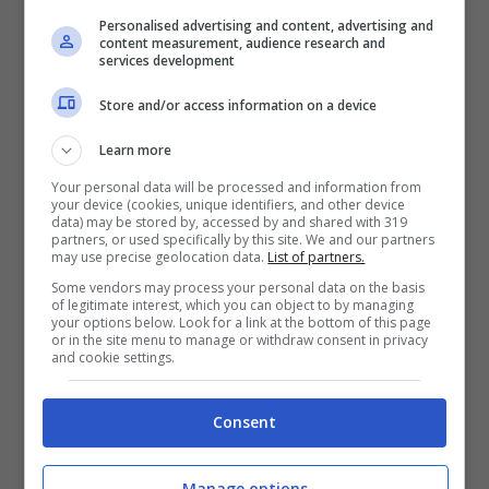
Personalised advertising and content, advertising and
content measurement, audience research and
services development
Store and/or access information on a device
Learn more
Your personal data will be processed and information from
your device (cookies, unique identifiers, and other device
data) may be stored by, accessed by and shared with 319
partners, or used specifically by this site. We and our partners
may use precise geolocation data.
List of partners.
Some vendors may process your personal data on the basis
Dopo l’1-0 i ragazzi di
Ventura
soffrono per
of legitimate interest, which you can object to by managing
your options below. Look for a link at the bottom of this page
qualche minuto l’intensità della
Juventus
or in the site menu to manage or withdraw consent in privacy
and cookie settings.
ma riescono a reagire con il solito
Cerci
,
sulla fascia sempre pericoloso. Le giocate
Consent
dell’esterno del
Toro
e quelle di un
Tevez
tuttofare però non ravvivano una gara
Manage options