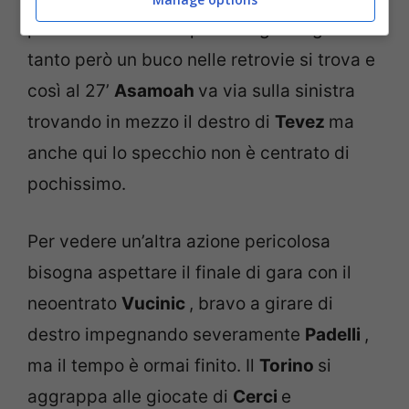
piena di contrasti e palle lunghe. Ogni
tanto però un buco nelle retrovie si trova e
così al 27’
Asamoah
va via sulla sinistra
trovando in mezzo il destro di
Tevez
ma
anche qui lo specchio non è centrato di
pochissimo.
Per vedere un’altra azione pericolosa
bisogna aspettare il finale di gara con il
neoentrato
Vucinic
, bravo a girare di
destro impegnando severamente
Padelli
,
ma il tempo è ormai finito. Il
Torino
si
aggrappa alle giocate di
Cerci
e