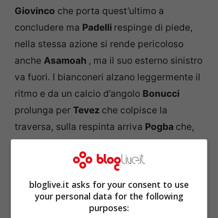
Giovinco
che porta quest’ultimo a
concludere ma
Padelli
respinge di piede,
nella stessa azione si rende pericoloso
anche
Asamoah
, ma il suo esterno sinistro
va fuori. I bianconeri alzano leggermente il
ritmo e da un calcio d’angolo
Bonucci
prolunga per
Tevez
che colpisce la
traversa, sulla respinta arriva
Pogba
che,
sempre di testa, sigla l’1-0. Gol accolto tre
le feroci polemiche in casa granata per la
posizione in netto fuorigioco
bloglive.it asks for your consent to use
dell’attaccante argentino.
your personal data for the following
purposes: