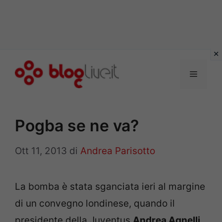
Vai
al
Menu
contenuto
Pogba se ne va?
Ott 11, 2013
di
Andrea Parisotto
La bomba è stata sganciata ieri al margine
di un convegno londinese, quando il
presidente della Juventus
Andrea Agnelli