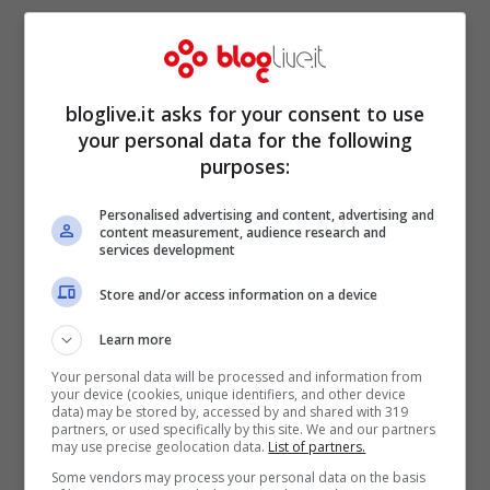
scacchiere e l’enfant prodige ha sempre
risposto a questa fiducia con prestazioni di
altissimo livello, goal e assist.
bloglive.it asks for your consent to use
your personal data for the following
purposes:
Personalised advertising and content, advertising and
content measurement, audience research and
services development
Store and/or access information on a device
Learn more
Your personal data will be processed and information from
your device (cookies, unique identifiers, and other device
data) may be stored by, accessed by and shared with 319
partners, or used specifically by this site. We and our partners
may use precise geolocation data.
List of partners.
Tornando alle dichiarazioni di
Andrea
Some vendors may process your personal data on the basis