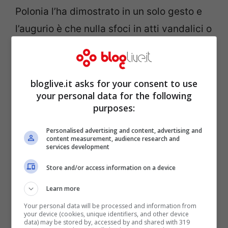
Polonia l’ha dimostrato in un solo gesto e
l’augurio è che nulla sfoci in atti vandalici o
quant’altro. La paura purtroppo c’è
sempre, ce l’hanno insegnato gli ultimi anni
di calcio, ce l’ha inculcato il timore di
bloglive.it asks for your consent to use
your personal data for the following
assistere a determinati incontri.
purposes:
Personalised advertising and content, advertising and
content measurement, audience research and
services development
Store and/or access information on a device
Learn more
Your personal data will be processed and information from
your device (cookies, unique identifiers, and other device
data) may be stored by, accessed by and shared with 319