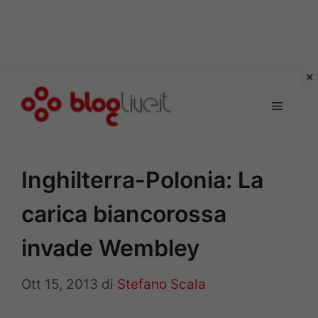
Vai
al
Menu
contenuto
Inghilterra-Polonia: La
carica biancorossa
invade Wembley
Ott 15, 2013
di
Stefano Scala