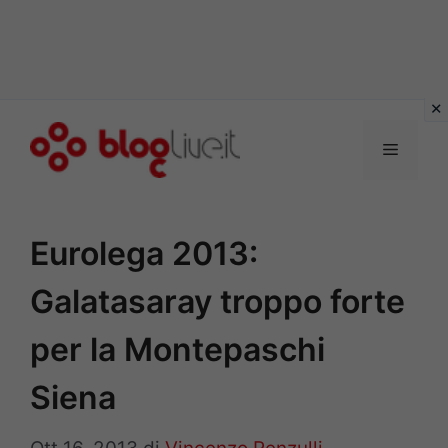
Vai
al
Menu
contenuto
Eurolega 2013:
Galatasaray troppo forte
per la Montepaschi
Siena