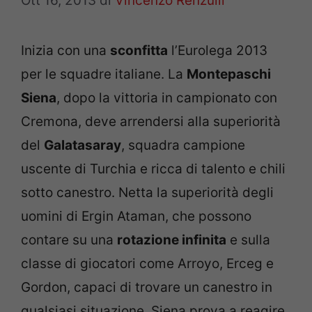
Ott 16, 2013
di
Vincenzo Renzulli
Inizia con una
sconfitta
l’Eurolega 2013
per le squadre italiane. La
Montepaschi
Siena
, dopo la vittoria in campionato con
Cremona, deve arrendersi alla superiorità
del
Galatasaray
, squadra campione
uscente di Turchia e ricca di talento e chili
sotto canestro. Netta la superiorità degli
uomini di Ergin Ataman, che possono
contare su una
rotazione infinita
e sulla
classe di giocatori come Arroyo, Erceg e
Gordon, capaci di trovare un canestro in
qualsiasi situazione. Siena prova a reagire