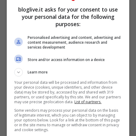
concedere buoni tiri agli altri. Erceg poi è
bloglive.it asks for your consent to use
your personal data for the following
anche infallibile quando alza la mano e la
purposes:
sua tripla, assieme a quella di Gordon,
porta il risultato sul 33 a 51
Personalised advertising and content, advertising and
content measurement, audience research and
services development
Il terzo quarto inizia sotto il segno di
Daniel
Store and/or access information on a device
Hackett
e Spencer Nelson, che con le loro
Learn more
triple riducono il distacco fino al 39 a 51,
Your personal data will be processed and information from
poi Green in contropiede chiude l
your device (cookies, unique identifiers, and other device
‘8 a 0 di
data) may be stored by, accessed by and shared with 319
partners, or used specifically by this site. We and our partners
parziale
. Sembra l’inizio di una rimonta, ma
may use precise geolocation data.
List of partners.
dopo il timeout di Ataman il Gala torna in
Some vendors may process your personal data on the basis
of legitimate interest, which you can object to by managing
campo con un’altra testa e inizia a
your options below. Look for a link at the bottom of this page
or in the site menu to manage or withdraw consent in privacy
difendere meglio. Arroyo continua a fare il
and cookie settings.