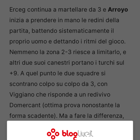
Erceg continua a martellare da 3 e
Arroyo
inizia a prendere in mano le redini della
partita, battendo sistematicamente il
proprio uomo e dettando i ritmi del gioco.
Nemmeno la zona 2-3 riesce a limitarlo, e
altri due suoi canestri portano i turchi sul
+9. A quel punto le due squadre si
scontrano colpo su colpo da 3, con
Viggiano che risponde a un redivivo
Domercant (ottima prova nonostante la
forma scadente). Ma a fare la differenza,
oltre alla
percentuale da tre (64%)
, è la
bravura dei lunghi nel
ribaltare il gioco
e