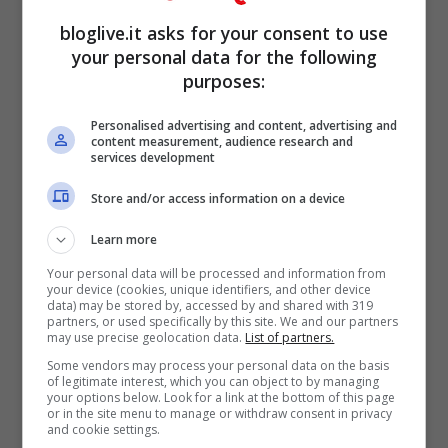
In Italia è stata Milano ad ospitare il
primo
bloglive.it asks for your consent to use
evento sofar
grazie all’associazione
your personal data for the following
Splitgits. Cinquanta gli spettatori per i Plan
purposes:
de fuga e Pier Tioroni, gli artisti a sorpresa
Personalised advertising and content, advertising and
content measurement, audience research and
della serata.
services development
Store and/or access information on a device
Learn more
Your personal data will be processed and information from
your device (cookies, unique identifiers, and other device
data) may be stored by, accessed by and shared with 319
partners, or used specifically by this site. We and our partners
may use precise geolocation data.
List of partners.
Some vendors may process your personal data on the basis
of legitimate interest, which you can object to by managing
your options below. Look for a link at the bottom of this page
or in the site menu to manage or withdraw consent in privacy
and cookie settings.