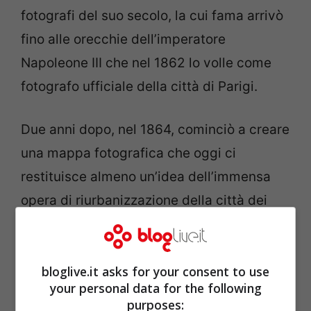
fotografi del suo secolo, la cui fama arrivò
fino alle orecchie dell’imperatore
Napoleone III che nel 1862 lo volle come
fotografo ufficiale della città di Parigi.
Due anni dopo, nel 1864, cominciò a creare
una mappa fotografica che oggi ci
restituisce almeno un’idea dell’immensa
opera di riurbanizzazione della città dei
lumi. Sotto la sua lente emersero i frutti di
quella che viene ricordata come
bloglive.it asks for your consent to use
“haussmannizzazione”: il fascino che
your personal data for the following
cattura i viaggiatori di tutto il mondo ma
purposes: