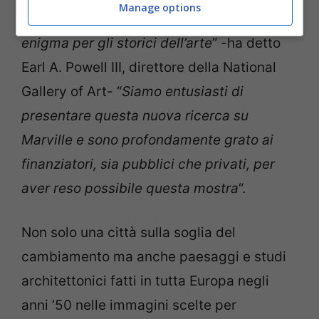
Manage options
realizzate, Marville è rimasto a lungo un
enigma per gli storici dell’arte
” -ha detto
Earl A. Powell III, direttore della National
Gallery of Art- “
Siamo entusiasti di
presentare questa nuova ricerca su
Marville e sono profondamente grato ai
finanziatori, sia pubblici che privati, per
aver reso possibile questa mostra
“.
Non solo una città sulla soglia del
cambiamento ma anche paesaggi e studi
architettonici fatti in tutta Europa negli
anni ’50 nelle immagini scelte per