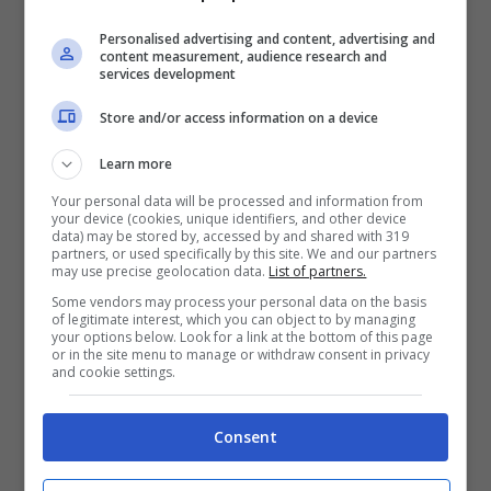
anche la desolazione delle periferie
Personalised advertising and content, advertising and
sconvolte dal troppo rapido cambiamento.
content measurement, audience research and
services development
Store and/or access information on a device
Learn more
Your personal data will be processed and information from
your device (cookies, unique identifiers, and other device
data) may be stored by, accessed by and shared with 319
partners, or used specifically by this site. We and our partners
may use precise geolocation data.
List of partners.
Some vendors may process your personal data on the basis
of legitimate interest, which you can object to by managing
your options below. Look for a link at the bottom of this page
or in the site menu to manage or withdraw consent in privacy
and cookie settings.
“
Anche se la sua raccolta fotografica di
Consent
Parigi sull’orlo della modernità è
considerata tra le più complete mai