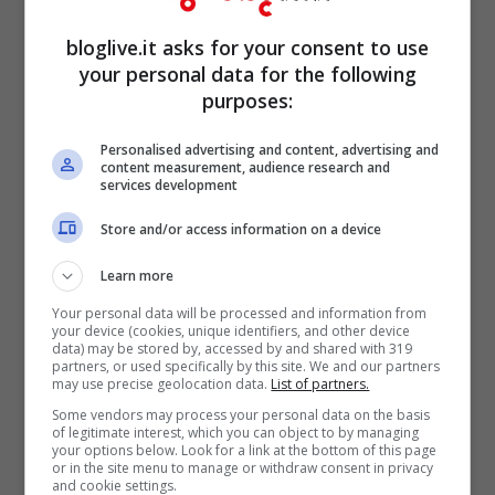
ricordare.
bloglive.it asks for your consent to use
your personal data for the following
purposes:
Personalised advertising and content, advertising and
content measurement, audience research and
services development
Store and/or access information on a device
Learn more
Your personal data will be processed and information from
your device (cookies, unique identifiers, and other device
data) may be stored by, accessed by and shared with 319
partners, or used specifically by this site. We and our partners
Del resto parliamo di una band che ha
may use precise geolocation data.
List of partners.
Some vendors may process your personal data on the basis
venduto oltre
trecentosettantacinque
of legitimate interest, which you can object to by managing
your options below. Look for a link at the bottom of this page
milioni
di dischi in tutto il mondo. E forse ci
or in the site menu to manage or withdraw consent in privacy
and cookie settings.