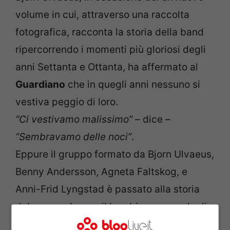
volume in cui, attraverso una raccolta
fotografica, racconta la storia della band
ripercorrendo i momenti più gloriosi degli
anni Settanta e Ottanta, ha affermato al
Guardiano
che in quegli anni nessuno si
vestiva peggio di loro.
“Ci vestivamo malissimo”
– dice –
“Sembravamo delle noci”
.
Eppure il gruppo formato da Bjorn Ulvaeus,
Benny Andersson, Agneta Faltskog, e
Anni-Frid Lyngstad è passato alla storia
del pop anche per il loro bizzarro modo di
andare in scena, per cui si sono fatti