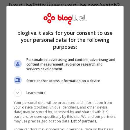
[youtube]http://www.youtube.com/watch?
v=uwqLn0F8jXk#t=13[/youtube]
bloglive.it asks for your consent to use
your personal data for the following
purposes:
Personalised advertising and content, advertising and
content measurement, audience research and
services development
Store and/or access information on a device
Learn more
Your personal data will be processed and information from
your device (cookies, unique identifiers, and other device
Roy Keane su Haland, derby di
data) may be stored by, accessed by and shared with 319
partners, or used specifically by this site. We and our partners
Manchester del 2000/2001:
may use precise geolocation data.
List of partners.
Some vendors may process your personal data on the basis