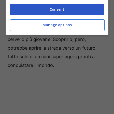
Al momento non è ancora chiaro quale sia il
Consent
processo alla base di una simile differenza, ne
si può ancora dire con certezza che sia
Manage options
proprio questa differenza la causa di un
cervello più giovane. Scoprirlo, però,
potrebbe aprire la strada verso un futuro
fatto solo di anziani super agers pronti a
conquistare il mondo.