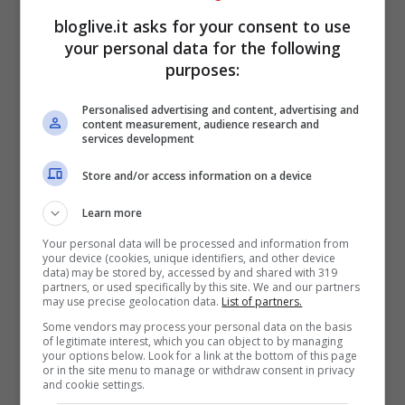
media va incontro ad atrofia con una velocità
bloglive.it asks for your consent to use
pari al doppio di quella dei colleghi super
your personal data for the following
agers che di anno in anno perdono solo
purposes:
l’1,06% del volume cerebrale. Praticamente la
Personalised advertising and content, advertising and
metà rispetto ai comuni anziani.
content measurement, audience research and
services development
Store and/or access information on a device
Learn more
Your personal data will be processed and information from
your device (cookies, unique identifiers, and other device
data) may be stored by, accessed by and shared with 319
partners, or used specifically by this site. We and our partners
may use precise geolocation data.
List of partners.
Some vendors may process your personal data on the basis
of legitimate interest, which you can object to by managing
your options below. Look for a link at the bottom of this page
or in the site menu to manage or withdraw consent in privacy
and cookie settings.