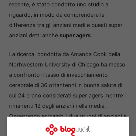
recente, è stato condotto uno studio a
riguardo, in modo da comprendere la
differenza tra gli anziani medi e questi super
anziani detti anche
super agers
.
La ricerca, condotta da Amanda Cook della
Norhwestern University di Chicago ha messo
a confronto il tasso di invecchiamento
cerebrale di 36 ottantenni in buona salute di
cui 24 erano considerati super agers mentre i
rimanenti 12 degli anziani nella media.
Osservando entrambi i due gruppi di anziani è
emerso che il cervello degli anziani nella