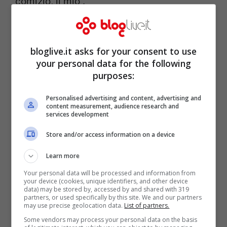
comizio, il mio”.
bloglive.it asks for your consent to use
your personal data for the following
purposes:
Personalised advertising and content, advertising and
content measurement, audience research and
services development
Store and/or access information on a device
Learn more
Per quanto riguarda la fatidica frase del
Your personal data will be processed and information from
your device (cookies, unique identifiers, and other device
“bruciamo Malgioglio come Giovanna
data) may be stored by, accessed by and shared with 319
partners, or used specifically by this site. We and our partners
d’Arco”, quindi, Predolin spiega che “è stata
may use precise geolocation data.
List of partners.
fatta una grossa strumentalizzazione”.
Some vendors may process your personal data on the basis