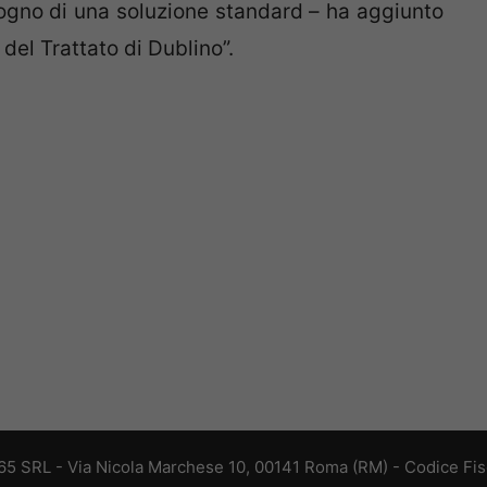
sogno di una soluzione standard – ha aggiunto
del Trattato di Dublino”.
 365 SRL - Via Nicola Marchese 10, 00141 Roma (RM) - Codice Fisc