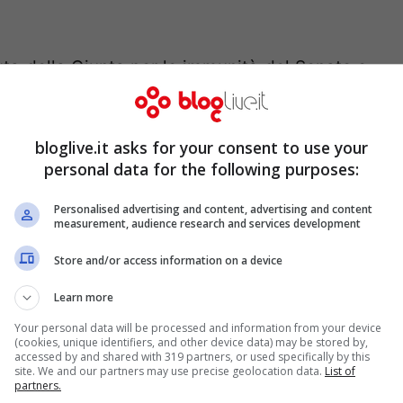
uta della Giunta per le immunità del Senato e
Diciotti
. Maurizio Gasparri, nella relazione
inistro degli Interni Salvini di farsi ricevere
bloglive.it asks for your consent to use your
memoria. “Un atto procedurale dovuto” ha
personal data for the following purposes:
 valuteremo se, in base alla Costituzione, ci
Personalised advertising and content, advertising and content
ali e se dobbiamo procedere o meno”.
measurement, audience research and services development
Store and/or access information on a device
Learn more
Your personal data will be processed and information from your device
(cookies, unique identifiers, and other device data) may be stored by,
accessed by and shared with 319 partners, or used specifically by this
site. We and our partners may use precise geolocation data.
List of
partners.