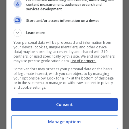
campagne, che potrebbe subire un
content measurement, audience research and
services development
drastico calo. I consumatori invece,
Store and/or access information on a device
sembrano aver sviluppato una maggiore
attenzione alla qualità e quindi alla
Learn more
provenienza delle materie, portando così
Your personal data will be processed and information from
your device (cookies, unique identifiers, and other device
ad un aumento di richiesta per i frumenti di
data) may be stored by, accessed by and shared with 319
partners, or used specifically by this site. We and our partners
may use precise geolocation data.
List of partners.
qualità maggiore. Una richiesta che però i
Some vendors may process your personal data on the basis
produttori hanno paura di non riuscire a
of legitimate interest, which you can object to by managing
your options below. Look for a link at the bottom of this page
soddisfare nell’immediato futuro, visto
or in the site menu to manage or withdraw consent in privacy
and cookie settings.
l’andamento dei raccolti in tutto il mondo.
Consent
POTREBBE INTERESSARTI ANCHE >>>
Fase 2, il fiume Arno inquinato il primo
Manage options