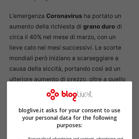
L’emergenza
Coronavirus
ha portato un
aumento della richiesta di
grano duro
di
circa il 40% nel mese di marzo, con un
lieve calo nei mesi successivi. Le scorte
mondiali però iniziano a scarseggiare a
causa della siccità, portando così ad un
ulteriore aumento di prezzo, oltre a quello
del 25% di alcuni mesi fa. In
Italia
le
seminagioni hanno subito un leggero
bloglive.it asks for your consent to use
aumento del 6%, ma è una misura che non
your personal data for the following
basta a contrastare la crisi. Nel settore c’è
purposes:
molta paura per qualità delle prossime
Personalised advertising and content, advertising and