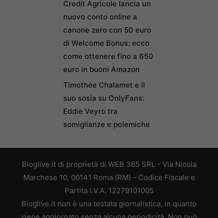
Credit Agricole lancia un
nuovo conto online a
canone zero con 50 euro
di Welcome Bonus: ecco
come ottenere fino a 650
euro in buoni Amazon
Timothée Chalamet e il
suo sosia su OnlyFans:
Eddie Veyro tra
somiglianze e polemiche
Bloglive.it di proprietà di WEB 365 SRL - Via Nicola
Marchese 10, 00141 Roma (RM) - Codice Fiscale e
Partita I.V.A. 12279101005
Bloglive.it non è una testata giornalistica, in quanto
viene aggiornato senza alcuna periodicità. Non può