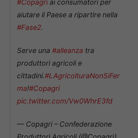
#Copagri
ai consumatori per
aiutare il Paese a ripartire nella
#Fase2
.
Serve una
#alleanza
tra
produttori agricoli e
cittadini.
#LAgricolturaNonSiFer
ma
!
#Copagri
pic.twitter.com/Vw0WhrE3fd
— Copagri – Confederazione
Produttori Agricoli (@Copagri)