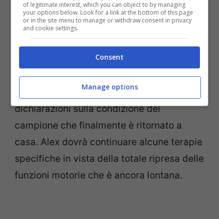
of legitimate interest, which you can object to by managing
your options below. Look for a link at the bottom of this page
or in the site menu to manage or withdraw consent in privacy
and cookie settings.
Consent
Alex Zanardi prima dell’incidente (twitter)
Manage options
La moglie Daniela
ha rilasciato alcune
dichiarazioni sulla condizione del
campione che finalmente è ritornato a
casa. Alex dovrà continuare alcune terapie
specifiche in vista della totale ripresa delle
funzioni motorie che è ancora lontana.