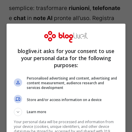
semplice: trasformare
riunioni
,
telefonate
e
chat
in
note AI
pronte all’uso. Registra
(quando consentito),
trascrive
con
chiarezza, separa i parlanti, evidenzia
decisioni, rischi, scadenze. Poi organizza
bloglive.it asks for your consent to use
your personal data for the following
tutto in cartelle e progetti, con tag
purposes:
personalizzabili. Il risultato sono
appunti
strutturati
che si leggono in un minuto e si
Personalised advertising and content, advertising and
content measurement, audience research and
applicano subito.
services development
Store and/or access information on a device
Esempi concreti: Vendite: dopo una
Learn more
chiamata con il cliente, Plaud Team genera
Your personal data will be processed and information from
un riassunto con obiettivi, obiezioni,
your device (cookies, unique identifiers, and other device
data) may be stored by, accessed by and shared with 319