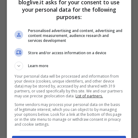
bloglive.it asks for your consent to use
your personal data for the following
Qui non c’è solo il destino di un singolo
purposes:
cronista. C’è la tenuta della
libertà di
Personalised advertising and content, advertising and
stampa
nella pratica quotidiana delle
content measurement, audience research and
services development
redazioni. In Italia, un
licenziamento
disciplinare deve essere proporzionato e
Store and/or access information on a device
motivato. Esiste una
linea editoriale
, certo;
Learn more
esistono anche deontologia e Articolo 21
Your personal data will be processed and information from
your device (cookies, unique identifiers, and other device
della Costituzione, che protegge il diritto
data) may be stored by, accessed by and shared with 319
partners, or used specifically by this site. We and our partners
di informare e di essere informati. Quando
may use precise geolocation data.
List of partners.
questi piani si incrociano, la frizione è
Some vendors may process your personal data on the basis
of legitimate interest, which you can object to by managing
your options below. Look for a link at the bottom of this page
inevitabile. E i tribunali diventano l’unico
or in the site menu to manage or withdraw consent in privacy
and cookie settings.
luogo dove fissare un perimetro.