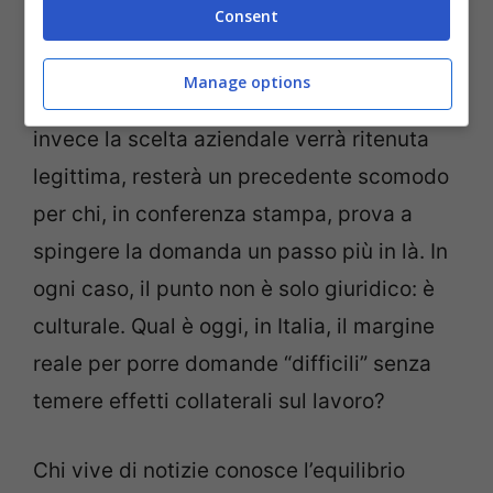
Consent
Se il giudice dovesse riconoscere
l’illegittimità del recesso, potrebbero
Manage options
arrivare risarcimenti o tutele rafforzate. Se
invece la scelta aziendale verrà ritenuta
legittima, resterà un precedente scomodo
per chi, in conferenza stampa, prova a
spingere la domanda un passo più in là. In
ogni caso, il punto non è solo giuridico: è
culturale. Qual è oggi, in Italia, il margine
reale per porre domande “difficili” senza
temere effetti collaterali sul lavoro?
Chi vive di notizie conosce l’equilibrio