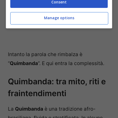
Consent
Manage options
Intanto la parola che rimbalza è
“
Quimbanda
”. E qui entra la complessità.
Quimbanda: tra mito, riti e
fraintendimenti
La
Quimbanda
è una tradizione afro-
brasiliana, fluida e stratificata. In alcune