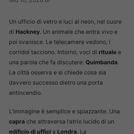
Giu 10, 2026
di
Un ufficio di vetro e luci al neon, nel cuore
di
Hackney
. Un animale che entra vivo e
poi svanisce. Le telecamere vedono, i
corridoi tacciono. Intorno, voci di
rituale
e
una parola che fa discutere:
Quimbanda
.
La città osserva e si chiede cosa sia
davvero successo dietro una porta
antincendio.
L’immagine è semplice e spiazzante. Una
capra
che attraversa l’atrio lucido di un
edificio di uffici
a
Londra
. La