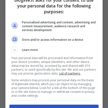
non sappiamo: la sorte dell’animale.
your personal data for the following
purposes:
L’identità delle persone coinvolte. Il luogo
esatto dove sarebbe avvenuto il presunto
Personalised advertising and content, advertising and
content measurement, audience research and
sacrificio
. L’eventuale movente “rituale”.
services development
Cosa è plausibile verificare: accessi ai
Store and/or access information on a device
piani, ascensori, stanze chiuse; richieste di
Learn more
pulizie straordinarie; anomalie nei rifiuti;
Your personal data will be processed and information from
celle frigorifere e vani tecnici; incrocio tra
your device (cookies, unique identifiers, and other device
data) may be stored by, accessed by and shared with 319
partners, or used specifically by this site. We and our partners
badge e immagini delle
telecamere
. Senza
may use precise geolocation data.
List of partners.
questi riscontri, restano sospetti.
Some vendors may process your personal data on the basis
of legitimate interest, which you can object to by managing
your options below. Look for a link at the bottom of this page
or in the site menu to manage or withdraw consent in privacy
and cookie settings.