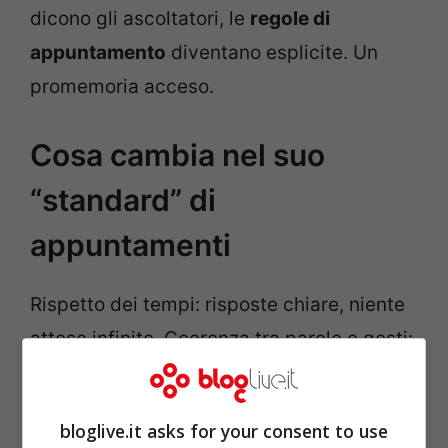
dicono gli ascoltatori, le
regole di
appuntamento
diventano esplicite. Un
promemoria acceso.
Cosa cambia nel suo
“standard” di
appuntamenti
Rispetto dei tempi: risposte chiare, niente
attese infinite. Coerenza tra parole e gesti:
zero ambiguità. Limiti non negoziabili:
privacy, confini, priorità. Responsabilità
bloglive.it asks for your consent to use
emotiva: se fai un errore, lo dici.