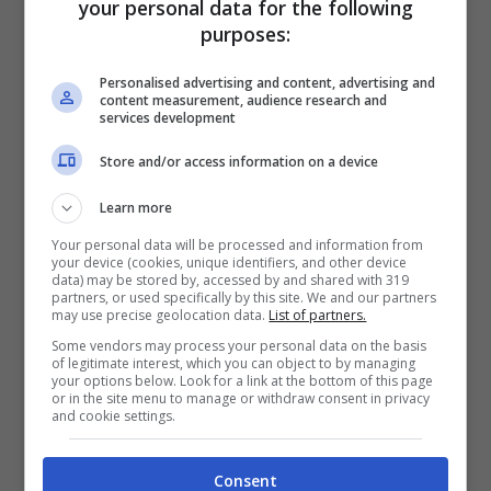
your personal data for the following
Reciprocità: non solo cure, anche cura.
purposes:
Personalised advertising and content, advertising and
content measurement, audience research and
services development
Store and/or access information on a device
Learn more
Your personal data will be processed and information from
your device (cookies, unique identifiers, and other device
data) may be stored by, accessed by and shared with 319
partners, or used specifically by this site. We and our partners
may use precise geolocation data.
List of partners.
Some vendors may process your personal data on the basis
of legitimate interest, which you can object to by managing
your options below. Look for a link at the bottom of this page
Questi punti non sono rivoluzioni da
or in the site menu to manage or withdraw consent in privacy
and cookie settings.
manuale. Sono cose piccole, verificabili. E
proprio per questo potenti. È il quotidiano
Consent