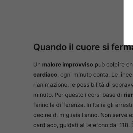
Quando il cuore si ferm
Un
malore improvviso
può colpire ch
cardiaco
, ogni minuto conta. Le line
rianimazione, le possibilità di sopra
minuto. Per questo i corsi base di
ria
fanno la differenza. In Italia gli arres
decine di migliaia l’anno. Non serve e
cardiaco, guidati al telefono dal 118.