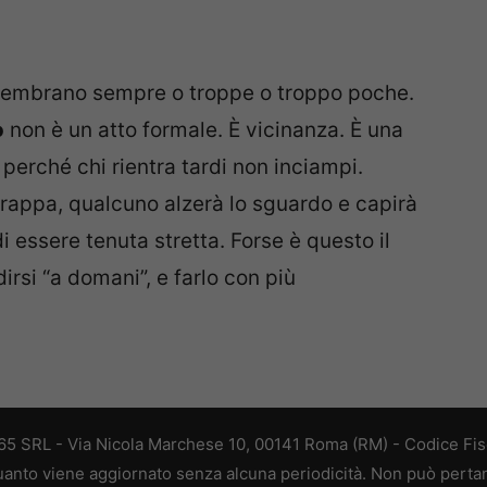
e sembrano sempre o troppe o troppo poche.
o
non è un atto formale. È vicinanza. È una
 perché chi rientra tardi non inciampi.
Grappa, qualcuno alzerà lo sguardo e capirà
i essere tenuta stretta. Forse è questo il
rsi “a domani”, e farlo con più
 365 SRL - Via Nicola Marchese 10, 00141 Roma (RM) - Codice Fisc
 quanto viene aggiornato senza alcuna periodicità. Non può perta