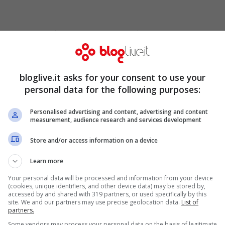
 paese coglie al volo. Il turno rispettato, la
tta. Era nel pieno di un’età che chiama
ncrociato lo ricorda come un uomo di fabbrica,
bloglive.it asks for your consent to use your
onare le cose senza stare sotto ai riflettori.
personal data for the following purposes:
fficiali sui funerali o su eventuali iniziative
Personalised advertising and content, advertising and content
: alcune informazioni mancano, e verranno con
measurement, audience research and services development
Store and/or access information on a device
Learn more
Your personal data will be processed and information from your device
(cookies, unique identifiers, and other device data) may be stored by,
accessed by and shared with 319 partners, or used specifically by this
site. We and our partners may use precise geolocation data.
List of
partners.
Some vendors may process your personal data on the basis of legitimate