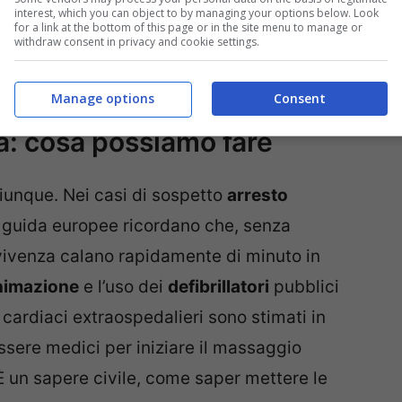
interest, which you can object to by managing your options below. Look
for a link at the bottom of this page or in the site menu to manage or
withdraw consent in privacy and cookie settings.
Manage options
Consent
a: cosa possiamo fare
iunque. Nei casi di sospetto
arresto
e guida europee ricordano che, senza
vvivenza calano rapidamente di minuto in
nimazione
e l’uso dei
defibrillatori
pubblici
ti cardiaci extraospedalieri sono stimati in
ssere medici per iniziare il massaggio
 È un sapere civile, come saper mettere le