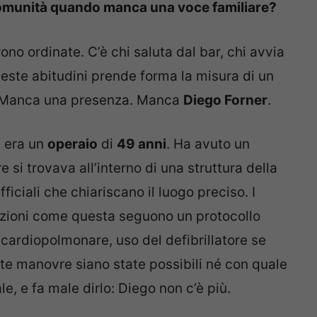
comunità quando manca una voce familiare?
no ordinate. C’è chi saluta dal bar, chi avvia
queste abitudini prende forma la misura di un
. Manca una presenza. Manca
Diego Forner
.
o
era un
operaio
di
49 anni
. Ha avuto un
si trovava all’interno di una struttura della
iciali che chiariscano il luogo preciso. I
uazioni come questa seguono un protocollo
 cardiopolmonare, uso del defibrillatore se
te manovre siano state possibili né con quale
e, e fa male dirlo: Diego non c’è più.