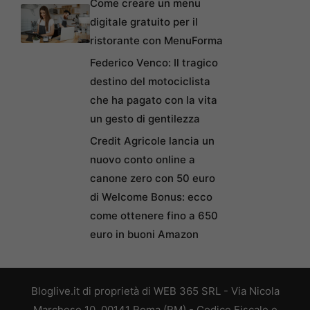
Come creare un menu
digitale gratuito per il
ristorante con MenuForma
Federico Venco: Il tragico
destino del motociclista
che ha pagato con la vita
un gesto di gentilezza
Credit Agricole lancia un
nuovo conto online a
canone zero con 50 euro
di Welcome Bonus: ecco
come ottenere fino a 650
euro in buoni Amazon
Bloglive.it di proprietà di WEB 365 SRL - Via Nicola
Marchese 10, 00141 Roma (RM) - Codice Fiscale e