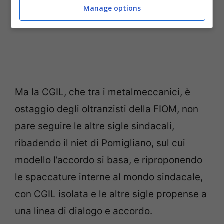
Manage options
Ma la CGIL, che tra i metalmeccanici, è
ostaggio degli oltranzisti della FIOM, non
pare seguire le altre sigle sindacali,
ribadendo il niet di Pomigliano, sul cui
modello l’accordo si basa, e riproponendo
le spaccature interne al mondo sindacale,
con CGIL isolata e le altre sigle propense a
una linea di dialogo e accordo.