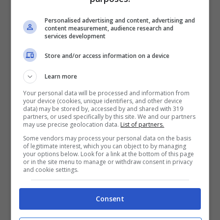
prospettiva di produrre a Torino la Jeep e i
modelli del marchio Alfa Romeo, per circa
Personalised advertising and content, advertising and
content measurement, audience research and
250 mila vetture l’anno.
services development
Store and/or access information on a device
Un accordo, se confermato, che
Learn more
garantirebbe i livelli occupazionali e
Your personal data will be processed and information from
incrementerebbe la proiduttività dello
your device (cookies, unique identifiers, and other device
data) may be stored by, accessed by and shared with 319
stabilimento, oltre a una sua maggiore
partners, or used specifically by this site. We and our partners
may use precise geolocation data.
List of partners.
rispondenza alle fluttuazioni di mercato,
Some vendors may process your personal data on the basis
of legitimate interest, which you can object to by managing
durante l’anno.
your options below. Look for a link at the bottom of this page
or in the site menu to manage or withdraw consent in privacy
and cookie settings.
Consent