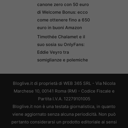
canone zero con 50 euro
di Welcome Bonus: ecco
come ottenere fino a 650
euro in buoni Amazon
Timothée Chalamet e il
suo sosia su OnlyFans:
Eddie Veyro tra
somiglianze e polemiche
Bloglive.it di proprietà di WEB 365 SRL - Via Nicola
Marchese 10, 00141 Roma (RM) - Codice Fiscale e
Partita I.V.A. 12279101005
Bloglive.it non è una testata giornalistica, in quanto
viene aggiornato senza alcuna periodicità. Non può
pertanto considerarsi un prodotto editoriale ai sensi