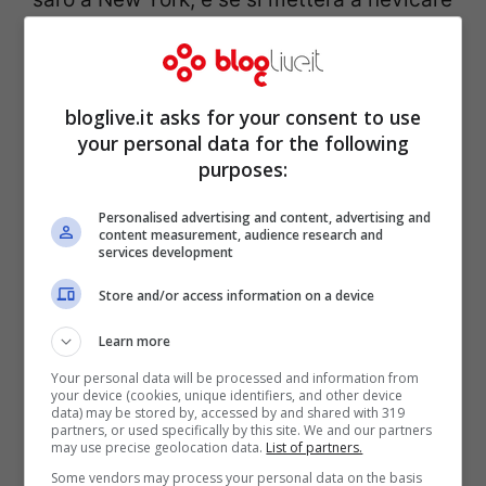
giuro che sarò come una bambina di
cinque anni. Per me è sempre veramente
elettrizzante essere in una parte del
bloglive.it asks for your consent to use
your personal data for the following
mondo in cui c’è un bianco Natale”.
Let It
purposes:
Snow
sarà disponibile per il dwonload
Personalised advertising and content, advertising and
digitale su iTunes a partire dal
7
content measurement, audience research and
services development
dicembre.
Store and/or access information on a device
Learn more
Your personal data will be processed and information from
your device (cookies, unique identifiers, and other device
data) may be stored by, accessed by and shared with 319
partners, or used specifically by this site. We and our partners
may use precise geolocation data.
List of partners.
Some vendors may process your personal data on the basis