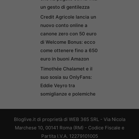
un gesto di gentilezza
Credit Agricole lancia un
nuovo conto online a
canone zero con 50 euro
di Welcome Bonus: ecco
come ottenere fino a 650
euro in buoni Amazon
Timothée Chalamet e il
suo sosia su OnlyFans:
Eddie Veyro tra
somiglianze e polemiche
Bloglive.it di proprietà di WEB 365 SRL - Via Nicola
Marchese 10, 00141 Roma (RM) - Codice Fiscale e
Partita I.V.A. 12279101005