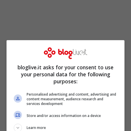
bloglive.it asks for your consent to use
your personal data for the following
purposes:
Inevitabilmente, ciò spingerà anche i bund
tedeschi verso un rialzo e anche la
Personalised advertising and content, advertising and
content measurement, audience research and
Germania, paradossalmente, inizierà a
services development
pagare la crisi dei mercati, che essa
Store and/or access information on a device
stessa sta tentando di arginare, con aiuti
Learn more