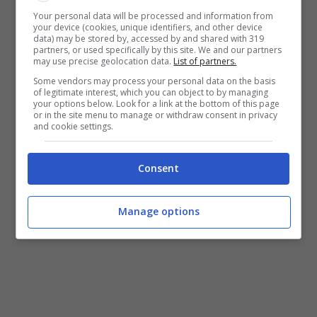
sostanziosi ai Paesi in difficoltà.
Your personal data will be processed and information from
your device (cookies, unique identifiers, and other device
data) may be stored by, accessed by and shared with 319
Come dire, i mercati scommettono sulla
partners, or used specifically by this site. We and our partners
may use precise geolocation data.
List of partners.
speculazione e le azioni di salvataggio dei
Some vendors may process your personal data on the basis
of legitimate interest, which you can object to by managing
tedeschi hanno come esito quello di
your options below. Look for a link at the bottom of this page
or in the site menu to manage or withdraw consent in privacy
incentivare i mercati a fuggire dalla qualità
and cookie settings.
e a investire in titoli a più alto rischio e
rendimento.
Consent
Manage options