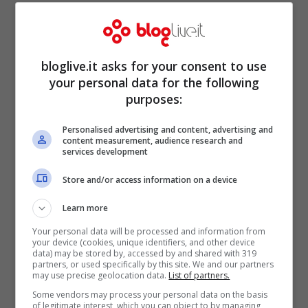
volta”: due cappuccini, una camminata,
una domanda diretta. Pochi effetti, tanta
sostanza. Se il programma davvero
bloglive.it asks for your consent to use
tornasse lì, il ritmo cambierebbe subito.
your personal data for the following
purposes:
Personalised advertising and content, advertising and
content measurement, audience research and
services development
Store and/or access information on a device
Learn more
Your personal data will be processed and information from
your device (cookies, unique identifiers, and other device
data) may be stored by, accessed by and shared with 319
partners, or used specifically by this site. We and our partners
may use precise geolocation data.
List of partners.
Some vendors may process your personal data on the basis
Un dato pratico: i
palinsesti
autunnali di
of legitimate interest, which you can object to by managing