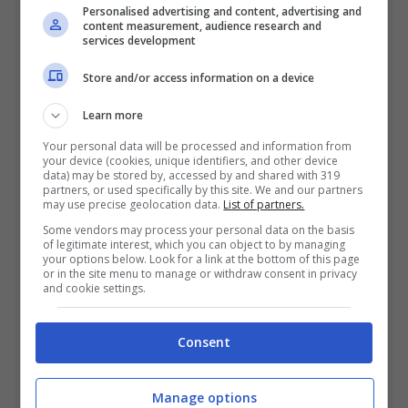
Milano
dove, tra l’altro, c’è a disposizione
Personalised advertising and content, advertising and
content measurement, audience research and
un numero di fax ed un’e-mail dedicata
services development
proprio con la finalità di individuare
Store and/or access information on a device
l’effettiva
classe di inquinamento
del
Learn more
veicolo.
Your personal data will be processed and information from
your device (cookies, unique identifiers, and other device
data) may be stored by, accessed by and shared with 319
La novità scatta anche a carico di chi è
partners, or used specifically by this site. We and our partners
may use precise geolocation data.
List of partners.
residente all’interno della
Cerchia dei
Some vendors may process your personal data on the basis
of legitimate interest, which you can object to by managing
Bastioni
; in questo caso, pur tuttavia,
your options below. Look for a link at the bottom of this page
or in the site menu to manage or withdraw consent in privacy
scatta l’agevolazione che permette di
and cookie settings.
andare a sottoscrivere il
titolo agevolato di
Consent
abbonamento per residenti
. Nella sezione
“Ecopass” del sito del
Comune di Milano
è
Manage options
tra l’altro possibile consultare i dati sulla