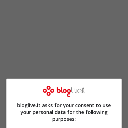
Di conseguenza, i proprietari di questi
veicoli
, al fine di comprendere con
certezza se permane l’esenzione Ecopass,
bloglive.it asks for your consent to use
oppure se occorra pagare, devono
your personal data for the following
purposes:
accedere al sito
Ecopass
del
Comune di