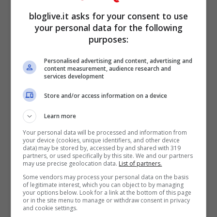
bloglive.it asks for your consent to use
Queste dunque le
date confermate per
your personal data for the following
aprile 2011 in Italia:
purposes:
Personalised advertising and content, advertising and
1 aprile 2011, Milano, Mediolanum Forum
content measurement, audience research and
services development
2 aprile 2011, Milano, Mediolanum Forum
Store and/or access information on a device
Learn more
Your personal data will be processed and information from
your device (cookies, unique identifiers, and other device
data) may be stored by, accessed by and shared with 319
partners, or used specifically by this site. We and our partners
may use precise geolocation data.
List of partners.
Some vendors may process your personal data on the basis
of legitimate interest, which you can object to by managing
your options below. Look for a link at the bottom of this page
or in the site menu to manage or withdraw consent in privacy
and cookie settings.