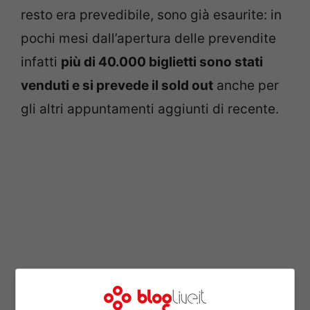
resto era prevedibile, sono già esaurite: in
pochi mesi dall’apertura delle prevendite
infatti
più di 40.000 biglietti sono stati
venduti e si prevede il sold out
anche per
gli altri appuntamenti aggiunti di recente.