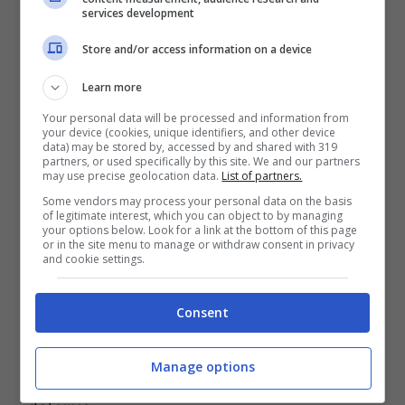
Hoppus ha dichiarato
alla stampa di
services development
essersi ritrovato con in studio con
Travis
Store and/or access information on a device
Barker e Tom DeLonge
per lavorare ad
Learn more
alcuni nuovi brani, che però ancora non
Your personal data will be processed and information from
sono stati incisi. Un eventuale nuovo
your device (cookies, unique identifiers, and other device
data) may be stored by, accessed by and shared with 319
album dei Blink 182 romperebbe un
partners, or used specifically by this site. We and our partners
may use precise geolocation data.
List of partners.
silenzio discografico lungo ormai otto
Some vendors may process your personal data on the basis
of legitimate interest, which you can object to by managing
anni
. Certa invece è la data italiana della
your options below. Look for a link at the bottom of this page
or in the site menu to manage or withdraw consent in privacy
prossima estate: i Blink 182 si esibiranno a
and cookie settings.
Bologna il 27 giugno, e l’occasione
Consent
potrebbe essere propizia sia
per materiale
inedito della band
sia per ascoltare
Manage options
qualche brano del disco solista di
Barker