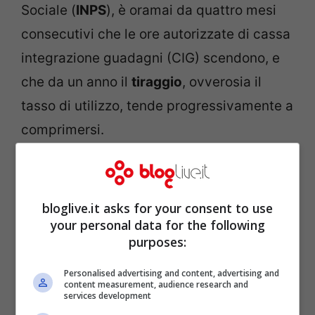
Sociale (
INPS
), è oramai da quattro mesi
consecutivi che le ore autorizzate di cassa
integrazione guadagni (CIG) scendono, e
che da un anno il
tiraggio
, ovverosia il
tasso di utilizzo, tende progressivamente a
comprimersi.
bloglive.it asks for your consent to use
your personal data for the following
purposes:
Personalised advertising and content, advertising and
content measurement, audience research and
services development