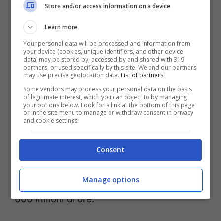
Store and/or access information on a device
Learn more
Per il Presidente dell’
Istituto
trattasi di dati
Your personal data will be processed and information from
che forniscono la conferma di segnali di
your device (cookies, unique identifiers, and other device
data) may be stored by, accessed by and shared with 319
dinamismo sia per quel che riguarda
partners, or used specifically by this site. We and our partners
may use precise geolocation data.
List of partners.
l’imprenditoria nazionale, sia il
mercato del
Some vendors may process your personal data on the basis
of legitimate interest, which you can object to by managing
lavoro
. Pur mancando ancora per il 2010 i
your options below. Look for a link at the bottom of this page
or in the site menu to manage or withdraw consent in privacy
dati consolidati di novembre e di dicembre
and cookie settings.
2010, l’
Inps
stima, tenendo conto anche di
quelli di novembre e dicembre 2009, che il
Consent
tiraggio 2010 della
CIG
si possa attestare
Manage options
sotto il livello del 2009 che era stato pari a
600 milioni di ore.