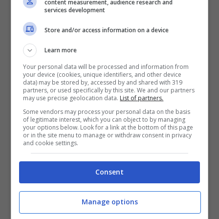
content measurement, audience research and
services development
Store and/or access information on a device
Learn more
Your personal data will be processed and information from
your device (cookies, unique identifiers, and other device
data) may be stored by, accessed by and shared with 319
partners, or used specifically by this site. We and our partners
may use precise geolocation data.
List of partners.
Some vendors may process your personal data on the basis
of legitimate interest, which you can object to by managing
your options below. Look for a link at the bottom of this page
or in the site menu to manage or withdraw consent in privacy
and cookie settings.
Gli utenti che al 31 dicembre 2023 si
trovavano già nel mercato libero non
Consent
avevano alcuna necessità di scegliere, ma
ovviamente potevano variare il proprio
Manage options
fornitore se ritenevano che la proposta di