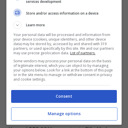
services development
9. ASSASSIN’S CREED II
Store and/or access information on a device
10. WORLD OF WARCRAFT WRATH OF THE
LICH KING
Learn more
Your personal data will be processed and information from
your device (cookies, unique identifiers, and other device
E’ il titolo di corse automobilistiche di
data) may be stored by, accessed by and shared with 319
partners, or used specifically by this site. We and our partners
Sony, Gran Turismo, a farsela da padrone
may use precise geolocation data.
List of partners.
in questa classifica nonostante un non
Some vendors may process your personal data on the basis
of legitimate interest, which you can object to by managing
your options below. Look for a link at the bottom of this page
eccelso avvio di vendite. Il podio degli
or in the site menu to manage or withdraw consent in privacy
and cookie settings.
acquisti videoludici è, come possiamo
vedere, interamente occupato da titoli
Consent
della console Playstation 3: secondo posto
per l’ultimo arrivato della serie Call of Duty
Manage options
e terza posizione per il gioco di calcio di