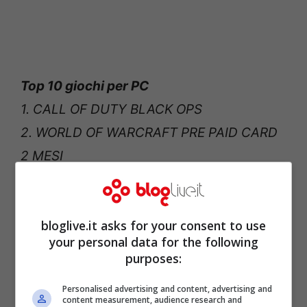
Top 10 giochi per PC
1. CALL OF DUTY BLACK OPS
2. WORLD OF WARCRAFT PRE PAID CARD
2 MESI
3. THE SIMS 3
4. FOOTBALL MANAGER 2011
bloglive.it asks for your consent to use
5. WORLD OF WARCRAFT CATACLYSM
your personal data for the following
6. PRO EVOLUTION SOCCER 2011
purposes:
7. THE SIMS 3 LATE NIGHT
Personalised advertising and content, advertising and
8. FIFA 11
content measurement, audience research and