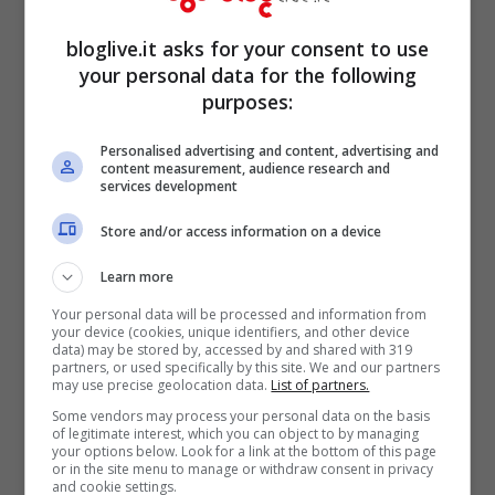
notizie e gli avvenimenti più strani
bloglive.it asks for your consent to use
riguardati il settore, attraverso una serie di
your personal data for the following
purposes:
reportage. Ma non solo: ci sarà spazio
anche per arte, moda, musica e fotografia.
Personalised advertising and content, advertising and
content measurement, audience research and
services development
Store and/or access information on a device
Learn more
Your personal data will be processed and information from
your device (cookies, unique identifiers, and other device
data) may be stored by, accessed by and shared with 319
partners, or used specifically by this site. We and our partners
may use precise geolocation data.
List of partners.
Some vendors may process your personal data on the basis
of legitimate interest, which you can object to by managing
your options below. Look for a link at the bottom of this page
or in the site menu to manage or withdraw consent in privacy
and cookie settings.