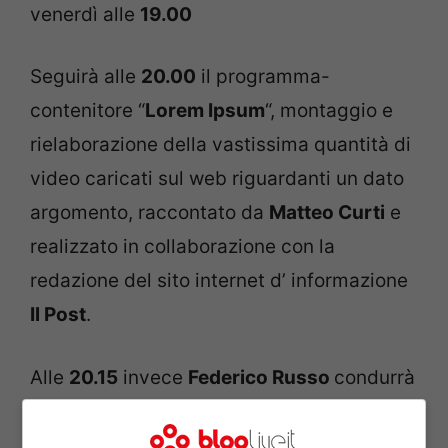
venerdì alle
19.00
Seguirà alle
20.00
il programma-
contenitore “
Lorem Ipsum
“, montaggio e
rielaborazione della vastissima quantità di
video caricati sul web riguardanti un dato
argomento, raccontato da
Matteo Curti
e
realizzato in collaborazione con la
redazione del sito internet d’ informazione
Il Post
.
Alle
20.15
invece
Federico Russo
condurrà
“
Motherboard
“, magazine dedicato alla
scienza e alla tecnologia, che esporrà le