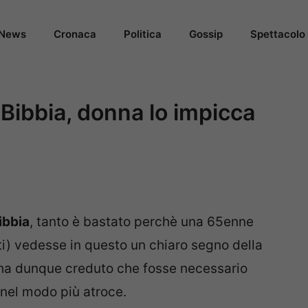
News
Cronaca
Politica
Gossip
Spettacolo
 Bibbia, donna lo impicca
ibbia
, tanto è bastato perchè una 65enne
iti) vedesse in questo un chiaro segno della
 ha dunque creduto che fosse necessario
nel modo più atroce.