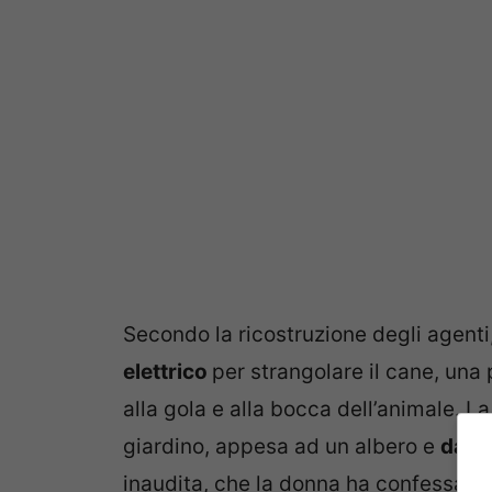
Secondo la ricostruzione degli agent
elettrico
per strangolare il cane, una 
alla gola e alla bocca dell’animale. La
giardino, appesa ad un albero e
data 
inaudita, che la donna ha confessato