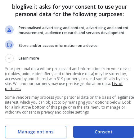
bloglive.it asks for your consent to use your
personal data for the following purposes:
 del cane, la donna ha semplicemente detto che
pato staccando la catena. Solo
Personalised advertising and content, advertising and content
measurement, audience research and services development
o le proprie responsabilità
, giustificandosi
Store and/or access information on a device
el demonio”.
La donna, residente a Pacolet
Learn more
i di Spartanburg, ha detto inoltre di avere
Your personal data will be processed and information from your device
e bambini del vicinato.
(cookies, unique identifiers, and other device data) may be stored by,
accessed by and shared with 319 partners, or used specifically by this
site. We and our partners may use precise geolocation data.
List of
partners.
Some vendors may process your personal data on the basis of legitimate
interest, which you can object to by managing your options below. Look
for a link at the bottom of this page or in the site menu to manage or
withdraw consent in privacy and cookie settings.
Manage options
Consent