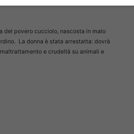
ssa del povero cucciolo, nascosta in malo
rdino. La donna è stata arrestatta: dovrà
i maltrattamento e crudeltà su animali e