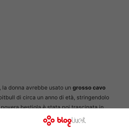
i, la donna avrebbe usato un
grosso cavo
pitbull di circa un anno di età, stringendolo
 povera bestiola è stata poi trascinata in
alle fiamme
. Un episodio di una crudeltà
 solo in un secondo momento.