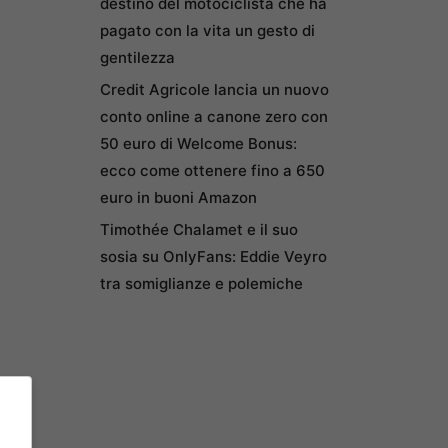
destino del motociclista che ha
pagato con la vita un gesto di
gentilezza
Credit Agricole lancia un nuovo
conto online a canone zero con
50 euro di Welcome Bonus:
ecco come ottenere fino a 650
euro in buoni Amazon
Timothée Chalamet e il suo
sosia su OnlyFans: Eddie Veyro
tra somiglianze e polemiche