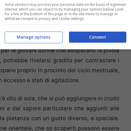
Some vendors may process your personal data on the basis of legitimate
interest, which you can object to by managing your options below. Look
for a link at the bottom of this page or in the site menu to manage or
withdraw consent in privacy and cookie settings.
Manage options
Consent
 per le giovani donne che adoperano la pillola
, potrebbe rivelarsi gradito per contrastare i
luppano proprio in procinto del ciclo mestruale,
 eccesso e stati di agitazione.
’è olio di soia, che si può aggiungere in crudo
ni e dal sapore particolare che aggiunti alle
o la pietanza con un gusto diverso, e speciale.
gine orientale, che se scoperti possono essere