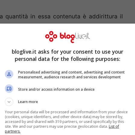
la quantità in essa contenuta è addirittura il
rigine animale. Inoltre vi troviamo anche i
 e fibre. Soprattutto la soia è preziosa per gli
do tutte queste informazioni, ci accorgiamo
bloglive.it asks for your consent to use your
e fondamentale, soprattutto per le donne che
personal data for the following purposes:
o degli ormoni, la soia può essere vitale per
Personalised advertising and content, advertising and content
measurement, audience research and services development
piacevoli effetti della menopausa e del calo
Store and/or access information on a device
Learn more
Your personal data will be processed and information from your device
(cookies, unique identifiers, and other device data) may be stored by,
accessed by and shared with 319 partners, or used specifically by this
site. We and our partners may use precise geolocation data.
List of
partners.