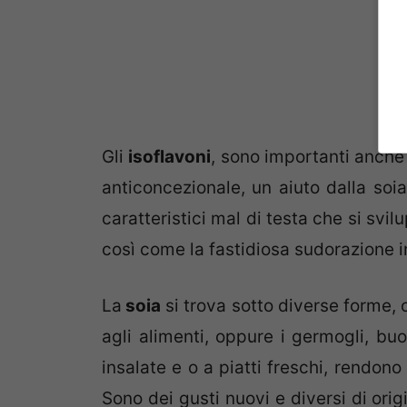
Gli
isoflavoni
, sono importanti anche
anticoncezionale, un aiuto dalla soia
caratteristici mal di testa che si svi
così come la fastidiosa sudorazione in
La
soia
si trova sotto diverse forme, c
agli alimenti, oppure i germogli, buo
insalate e o a piatti freschi, rendon
Sono dei gusti nuovi e diversi di ori