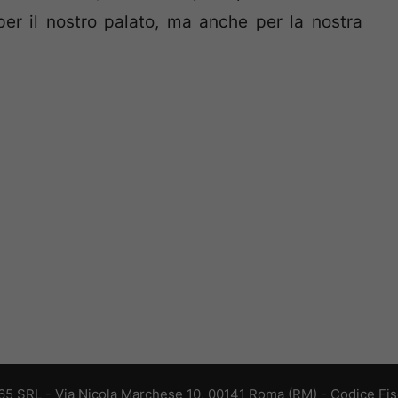
 per il nostro palato, ma anche per la nostra
 365 SRL - Via Nicola Marchese 10, 00141 Roma (RM) - Codice Fisc